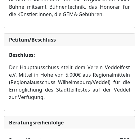
Bü
hne mitsamt Bü
hnentechnik, das Honorar fü
r
die Kü
nstler:innen, die GEMA-Gebü
hren
.
Petitum/Beschluss
Beschluss:
Der Hauptausschuss stellt
dem Verein Veddelfest
e.V.
Mittel in Hö
he von 5.000€
aus Regionalmitteln
(Regionalausschuss Wilhelmsburg/Veddel) fü
r die
Ermö
glichung des Stadtteilfestes auf
der Veddel
zur Verfü
gung.
Bera­tungs­reihen­folge