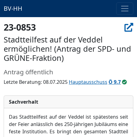
BV-HH
23-0853
Stadtteilfest auf der Veddel
ermöglichen! (Antrag der SPD- und
GRÜNE-Fraktion)
Antrag öffentlich
Letzte Beratung: 08.07.2025
Hauptausschuss
Ö 9.7
Sachverhalt
Das Stadtteilfest auf der Veddel ist spä
testens seit
der Feier anlä
sslich des 250-jä
hrigen Jubilä
ums eine
feste Institution. Es bringt den gesamten Stadtteil