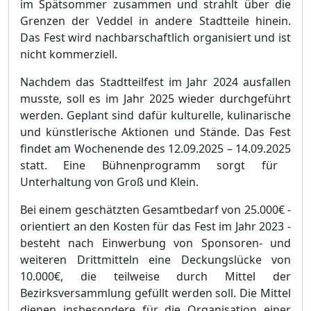
im Spä
tsommer zusammen und strahlt ü
ber die
Grenzen der Veddel in andere Stadtteile hinein.
Das Fest wird nachbarschaftlich organisiert und ist
nicht kommerzie
ll.
Nachdem das Stadtteilfest im Jahr 2024 ausfallen
musste, soll es im Jahr 2025 wieder durchgefü
hrt
werden. Geplant sind dafü
r kulturelle, kulinarische
und kü
nstlerische Aktionen und Stä
nde. Das Fest
findet am Wochenende des 12.09.2025
–
14.09.2025
statt. Eine Bü
hnenprogramm sorgt fü
r
Unterhaltung von Groß
und Klein.
Bei einem geschä
tzten Gesamtbedarf von 25.000€
-
orientiert an den Kosten fü
r das Fest im Jahr 2023 -
besteht nach Einwerbung von Sponsoren- und
weiteren Drittmitteln eine Deckungslü
ck
e von
10.000€
, die teilweise durch Mittel der
Bezirksversammlung gefü
llt werden soll. Die Mittel
dienen insbesondere fü
r die Organisation einer