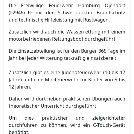
Die
Freiwillige
Feuerwehr Hamburg
Ö
jendorf
(F2946) FF mit den Schwerpunkten Brandschutz
und technische Hilfeleistung mit Rü
stwagen.
Zusä
tzlich wird auch die Wasserrettung mit einem
motorbetriebenen Rettungsboot durchgefü
hrt.
Die Einsatzabteilung ist fü
r den Bü
rger 365 Tage im
Jahr bei jeder Witterung tatkrä
ftig einsatzbereit.
Zusä
tzlich gibt es eine Jugendfeuerwehr (10 bis 17
Jahre) und e
ine Minifeuerwehr fü
r Kinder von 5 bis
12 Jahren.
Daher wird dort neben praktischen Ü
bungen auch
theoretischer Unterricht durchgefü
hrt.
Um dies praktischer und zielgerichteter
durchfü
hren zu kö
nnen, wird ein C-Touch-Gerä
t
benö
tig
t
.