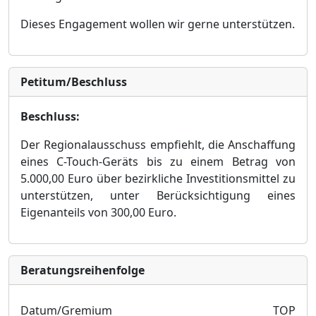
Dieses Engagement wollen wir gerne unterstü
tzen.
Petitum/Beschluss
Beschluss:
Der Regionalausschuss empfiehlt, die Anschaffung
eines C-Touch-Gerä
ts bis zu einem Betrag von
5.000,00 Euro ü
ber bezirkliche Inve
stitionsmittel zu
unterstü
tzen, unter Berü
cksichtigung eines
Eigenanteils von 300,00 Euro.
Bera­tungs­reihen­folge
Datum/Gremium
TOP