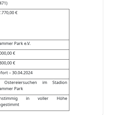
4
71
)
.
770,00
€
ammer Park e.V.
0
00,00 €
8
00,00 €
ofort
–
30.
04.2024
. Ostereiersuchen im Stadion
ammer Park
instimmig
in
voller
Hö
he
ugestimmt