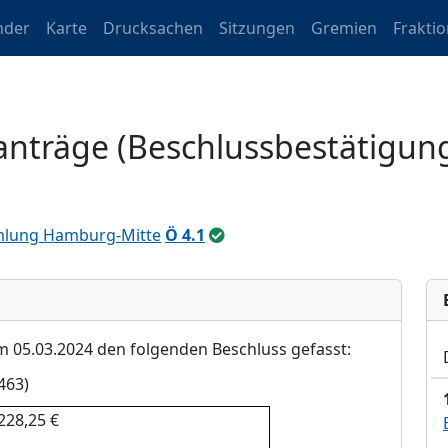
nder
Karte
Drucksachen
Sitzungen
Gremien
Frakti
anträge (Beschlussbestätigun
mlung Hamburg-Mitte
Ö 4.1
am
05.03
.202
4
den folgenden Beschluss gefasst:
463
)
228,25 €