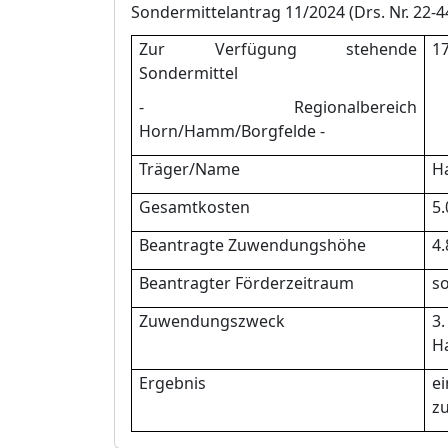
Sondermittelantrag
11
/202
4
(Drs. Nr. 22-
4
Zur Verfü
gung stehende
1
7
Sondermittel
-
Regionalbereich
Horn/Hamm/Borgfelde
-
Trä
ger/Name
H
Gesamtkosten
5
.
Beantragte Zuwendungshö
he
4.
Beantragter Fö
rderzeitraum
s
Zuwendungszweck
3
H
Ergebnis
e
z