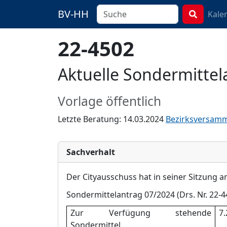
BV-HH
Kale
22-4502
Aktuelle Sondermittel
Vorlage öffentlich
Letzte Beratung: 14.03.2024
Bezirksversam
Sachverhalt
Der
Cityausschuss
hat in seiner Sitzung 
Sondermittelantrag
07
/202
4
(Drs. Nr. 22-
4
Zur Verfü
gung stehende
7.
Sondermittel