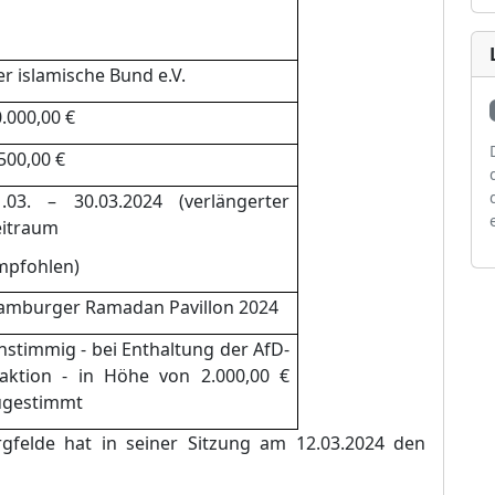
r islamische Bund e.V.
.0
00,00 €
5
00,00 €
.0
3.
–
30.03.2024 (verlä
ngerter
eitraum
mpfohlen)
amburger Ramadan Pa
villon 2024
nstimmig - bei Enthaltung der AfD-
raktion - in Hö
he von 2.000,00 €
ugestimmt
rgfelde
hat in seiner Sitzung am
12
.03
.202
4
den