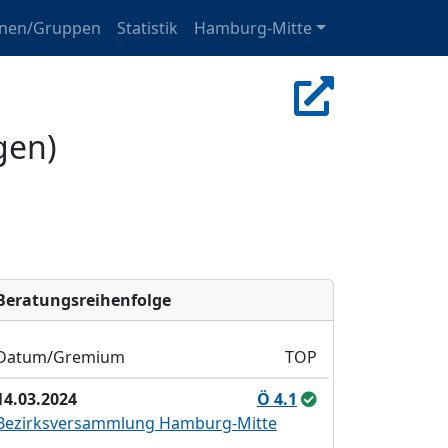
onen/Gruppen
Statistik
Hamburg-Mitte
gen)
Bera­tungs­reihen­folge
Datum/Gremium
TOP
14.03.2024
Ö 4.1
Bezirksversammlung Hamburg-Mitte