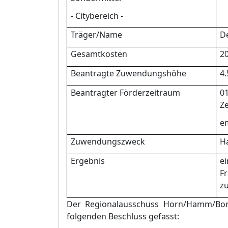
- Citybereich -
Trä
ger/Name
De
Gesamtkosten
20
Beantragte Zuwendungshö
he
4.
Beantragter Fö
rderzeitraum
01
Z
e
Zuwendungszweck
H
Ergebnis
ei
F
z
Der
Regionalausschuss Horn/Hamm/Bo
folgenden Beschluss gefasst: