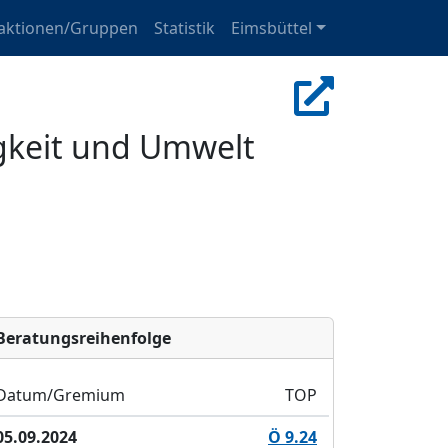
aktionen/Gruppen
Statistik
Eimsbüttel
gkeit und Umwelt
Bera­tungs­reihen­folge
Datum/Gremium
TOP
05.09.2024
Ö 9.24