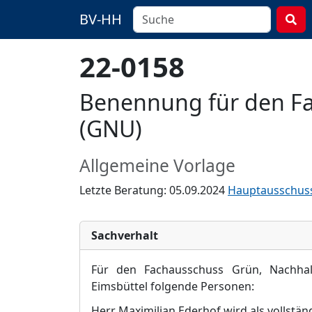
BV-HH
22-0158
Benennung für den Fa
(GNU)
Allgemeine Vorlage
Letzte Beratung: 05.09.2024
Hauptausschus
Sachverhalt
Fü
r den Fachausschuss Grü
n, Nachha
Eimsbü
ttel folgende Personen:
Herr Maximilian Ederhof wird als vollstä
n