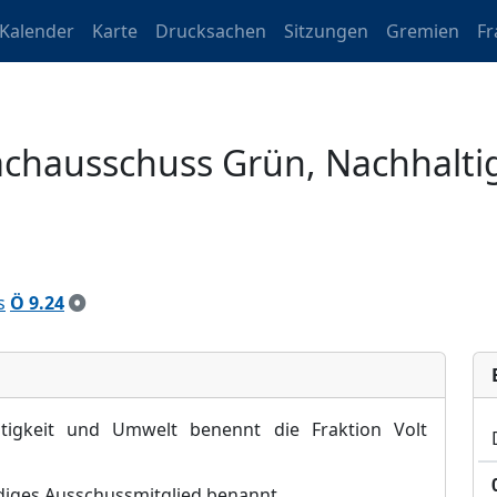
Kalender
Karte
Drucksachen
Sitzungen
Gremien
Fr
chausschuss Grün, Nachhalti
s
Ö 9.24
ltigkeit und Umwelt benennt die Fraktion Volt
diges Ausschussmitglied benannt.