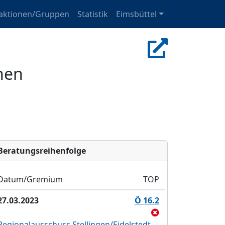
aktionen/Gruppen
Statistik
Eimsbüttel
hen
Bera­tungs­reihen­folge
Datum/Gremium
TOP
27.03.2023
Ö 16.2
Regionalausschuss Stellingen/Eidelstedt