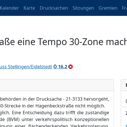
Kalender
Karte
Drucksachen
Sitzungen
Gremien
Fr
raße eine Tempo 30-Zone mac
ss Stellingen/Eidelstedt
Ö 16.2
behörden in der Drucksache - 21-3133 hervorgeht,
0-Strecke in der Hagenbeckstraße nicht möglich.
ich. Eine Entscheidung dazu trifft die zuständige
e (BVM) unter verkehrspolitisch konzeptionellen
igung einer flächendeckenden Verkehrsplanung.