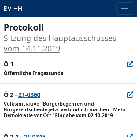
BV-HH
Protokoll
Sitzung des Hauptausschusses
vom 14.11.2019
Ö 1
Öffentliche Fragestunde
Ö 2
-
21-0360
Volksinitiative "Bürgerbegehren und
Bürgerentscheide jetzt verbindlich machen - Mehr
Demokratie vor Ort" Eingabe vom 02.10.2019
Ö 2.1
-
21-0345