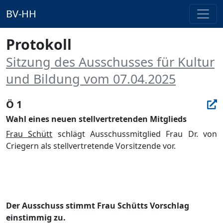
BV-HH
Protokoll
Sitzung des Ausschusses für Kultur
und Bildung vom 07.04.2025
Ö 1
Wahl eines neuen stellvertretenden Mitglieds
Frau Sc
hü
tt
schlä
gt
Ausschussmitglied
Frau Dr. von
Cr
iegern al
s st
ellver
tretende
V
o
rsitzende
vor.
Der Ausschuss stimmt Frau Schü
tts V
o
rschla
g
einstimmig
zu.