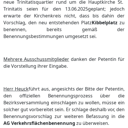
neue Trinitatisquartier rund um die Hauptkirche St.
Trinitatis seien fü
r den 13.06.20
25
geplant
;
jedoch
erwarte der Kirchenkreis nicht, dass bis
dahin der
Vorschlag
,
de
n
neu entstehenden Platz
Kibbelplatz
zu
benennen,
bereits
gemäß
der
Benennungsbestimmungen umgesetzt
sei.
Mehrere Ausschussmitglieder
danken der Petentin fü
r
die Vorstellung ihrer Eingabe.
Herr Heuck
fü
hrt aus,
angesichts
der Bitte der Petentin,
den offiziellen Benennungsprozess ü
ber die
Bezirksversammlung einschlagen zu wollen, mü
sse ein
solcher gut vorbereitet sein. Er schlage deshalb vor, den
Ben
ennungsvo
rschlag zur weiteren Befassung in die
AG Verkehrsflä
chenbenennung
zu ü
berweisen.