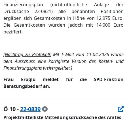
Finan
z
ierungsplan
(
nicht-ö
ffentliche
Anlage
der
Drucksache 22-0821
) alle benannten Positionen
ergä
ben sich Gesamtkosten in Hö
he von 12.975 Euro.
Die Gesamtkosten wü
rden jedoch mit 14.000 Euro
beziffert.
[
Nachtrag zu Protokoll:
Mit E-Mail vom 11.04.2025 wurde
dem Ausschuss
eine
korrigierte Version des Kosten
- und
Finanzierungsplans weitergeleitet
.]
Frau Eroglu meldet fü
r die SPD-Fraktion
Ber
atungsbedarf an.
Ö 10
-
22-0839
Projektmittelliste Mitteilungsdrucksache des Amtes