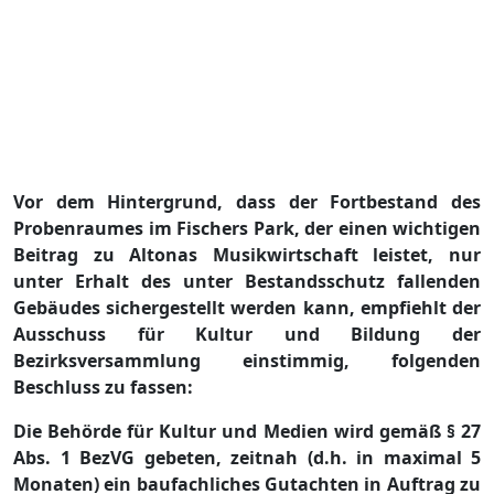
Vor dem Hintergrund, dass der Fortbestand des
Probenraumes im Fischer
s P
ark, der einen wichtigen
Beitrag zu Altonas Musikwirtschaft leistet, nur
unter Erhalt des unter Bestandsschutz fallenden
Gebä
udes
sichergestellt werden kann,
empfiehlt der
Ausschuss fü
r Kultur und Bildung der
Bezirksversammlung einstimmig, folgenden
Beschl
uss zu fassen:
Die Behö
rde fü
r Kultur und Medien wird gemäß
§
27
Abs. 1 BezVG gebeten, zeitnah (d.h. in maximal 5
Monaten) ein baufachliches Gutachten in Auftrag zu