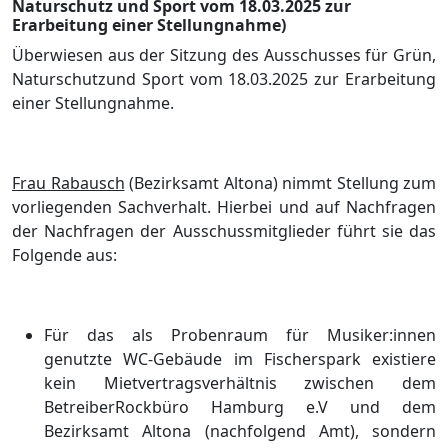
Naturschutz und Sport vom 18.03.2025 zur
Erarbeitung einer Stellungnahme)
Ü
berwiesen aus der Sitzung des Ausschusses fü
r Grü
n,
Naturschutz
und Sport vom 18.03.2025 zur Erarbeitung
einer Stellungnahme
.
Frau Rabausch
(Bezirksamt Altona) nimmt Stellung zum
vorliegenden Sachverhalt. Hierbei und auf Nachfragen
der Nachfragen der Ausschussmitglieder fü
hrt sie das
Folgende aus:
Fü
r das als Probe
nraum fü
r Musiker:innen
genutzte WC-Gebä
ude im Fischerspark
existiere
kein
Mietvertrag
sverhä
ltnis zwischen dem
Betreiber
Rockbü
ro Hamburg e.V und dem
Bezirksamt Altona
(nachfolgend Amt)
, sondern