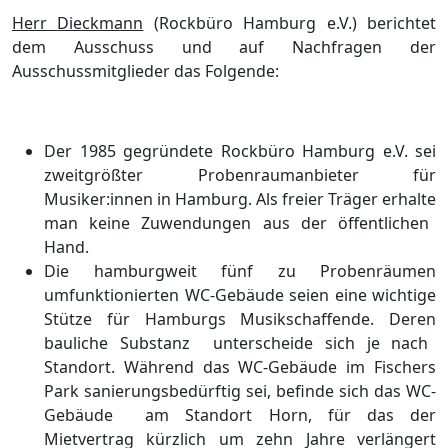
Herr
Dieckmann
(Rockbü
ro Hamburg e.V.) berichtet
dem Ausschuss und auf Nachfragen der
Ausschussmitglieder das
Folgende:
Der
1985 gegrü
ndete
Rockbü
ro Hamburg e.V. sei
zweitgröß
ter Probenraumanbieter
fü
r
Musiker:innen
in Hamburg. Als freier Trä
ger
erhalte
man keine Zuwendungen aus der ö
ffentlichen
Hand
.
Die hamburgweit fü
nf zu Probenrä
umen
umfunktionierten WC-
Gebä
ude
seien eine wichtige
Stü
tze fü
r Hamburgs Musikschaffende.
Deren
bauliche
Substanz
unterscheide sich je nach
Standort. Wä
hrend das WC-
Gebä
ude
im Fischers
Park sanie
rungsbedü
rftig sei,
befinde sich das WC-
Gebä
ude
am Standort Horn, fü
r das der
Mietvertrag kü
rzlich um
zehn
Jahre verlä
ngert