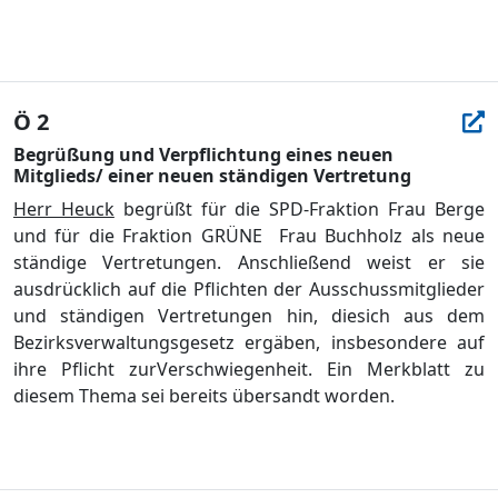
Ö 2
Begrüßung und Verpflichtung eines neuen
Mitglieds/ einer neuen ständigen Vertretung
Herr Heuck
begrüß
t fü
r die SPD-Fraktion Frau Berge
und fü
r die Fraktion GRÜ
NE
Frau Buchholz als neue
stä
ndige Vertretungen. Anschließ
end weist er sie
ausdrü
cklich auf die Pflichten der Ausschussmitglieder
und stä
ndigen Vertretungen hin, die
sich aus dem
Bezirksverwaltungsgesetz ergä
ben, insbesondere auf
i
hre Pflicht zur
Verschwiegenheit. Ein Merkblatt zu
diesem Thema sei bereits ü
bersandt worden.