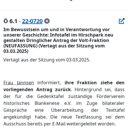
Ö 6.1
-
22-0720
Im Bewusstsein um und in Verantwortung vor
unserer Geschichte: Infotafel im Hirschpark neu
gestalten Dringlicher Antrag der Volt-Fraktion
(NEUFASSUNG) (Vertagt aus der Sitzung vom
03.03.2025)
Vertagt aus der Sitzung vom 03.03.2025.
Frau Jannsen
informiert,
ihre Fraktion ziehe den
vorliegenden Antrag zurü
ck
. Hintergrund sei, dass
der fü
r die Gedenktafel zustä
ndige Fö
rderverein
historisches
Blankenese e.V. im Zuge bilateraler
Gesprä
che eine Ü
berarbeitung der Texttafel
angekü
ndigt habe. Die neue Textfassung sei dem
Ausschuss bereits per E-Mail weitergeleitet worden.