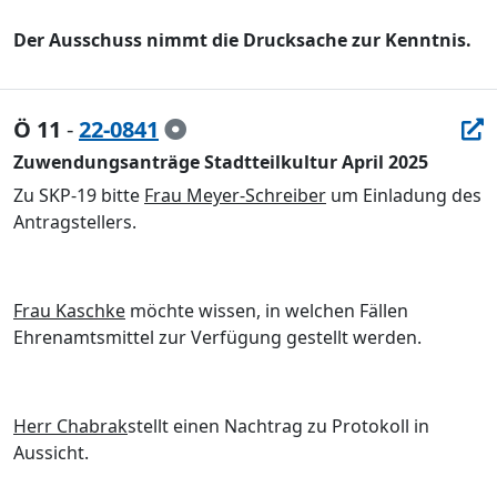
Der Ausschuss nimmt die Drucksache zur Kenntnis.
Ö 11
-
22-0841
Zuwendungsanträge Stadtteilkultur April 2025
Zu SKP-19 bitte
Frau Meyer-Schreiber
um Einladung des
Antragstellers.
Frau Ka
sch
k
e
mö
chte wissen, in welchen Fä
llen
Ehrenamtsmittel zur Verfü
gung gestellt werden.
Herr Chabrak
stellt einen Nachtrag zu Protokoll in
Aussicht.