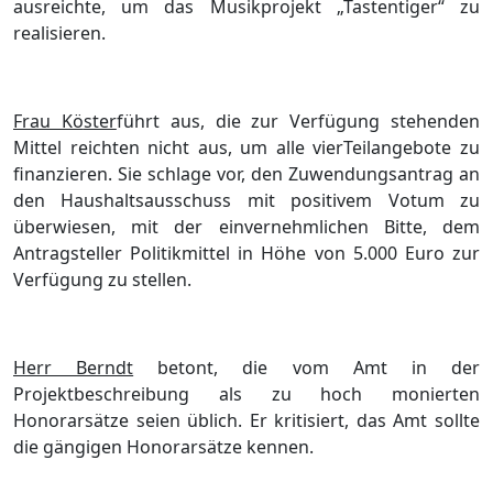
ausreichte
, um das Musikprojekt „
Tastentiger“
zu
realisieren.
Frau Kö
ster
fü
hrt aus,
die zu
r
Verfü
gung stehenden
Mittel reich
ten nicht aus, um alle
vier
Teilangebote zu
finanzieren. Sie schlage vor, den Zuwendungsantrag an
den Haushaltsausschuss mit positivem Votum zu
ü
berwiesen, mit der
einvernehmlichen
Bitte
, dem
Antragsteller Politikmittel in Hö
he von 5.000 Euro zur
Verfü
gung
zu stellen.
Herr Berndt
betont
,
die vom Amt in der
Projektbeschreibung als zu hoch monierten
Honorarsä
tze seien ü
blich. Er kritisiert, das Amt sollte
die gä
ngigen Honorarsä
tze kennen.