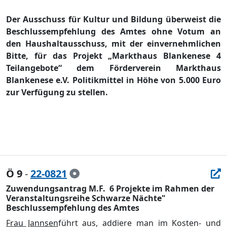
Der Ausschuss fü
r Kultur und Bildung ü
berweist die
Beschlussempfehlung des Amtes ohne Votum an
den Haushaltausschuss, mit der
einvernehmlichen
Bitte
, fü
r das Projekt
„
Markthaus Blankenese 4
Teilangebote“
dem Fö
rderverein Markthaus
Blankenese e.V. Politikmittel in Hö
he von 5.000 Euro
zur Verfü
gung zu stellen.
Ö 9
-
22-0821
Zuwendungsantrag M.F.  6 Projekte im Rahmen der
Veranstaltungsreihe Schwarze Nächte"
Beschlussempfehlung des Amtes
Frau Jannsen
fü
hrt aus
,
addiere man
im Kosten- und