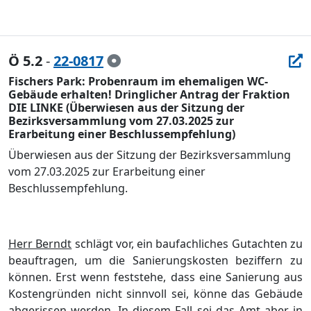
Ö 5.2
-
22-0817
Fischers Park: Probenraum im ehemaligen WC-
Gebäude erhalten! Dringlicher Antrag der Fraktion
DIE LINKE (Überwiesen aus der Sitzung der
Bezirksversammlung vom 27.03.2025 zur
Erarbeitung einer Beschlussempfehlung)
Ü
berwiesen aus der Sitzung der Bezirksversammlung
vom 27.03.2025 zur Erarbeitung einer
Beschlussempfehlung
.
Herr Berndt
schlä
gt vor, ein baufachliches Gutachten zu
beauftragen, um die Sanierungskosten beziffern zu
kö
nnen. Erst wenn feststehe, dass eine Sanierung aus
Kostengrü
nden nicht sinnvoll sei, kö
nne das Gebä
ude
abgerissen werden. In
diesem Fall sei das Amt aber in