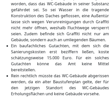
worden, dass das
WC-
Gebä
ude in seiner Substanz
gefä
hrdet sei.
So sei Wasser in die tragende
Konstruktion des Daches
geflossen
, eine Auß
entü
r
lasse sich wegen Verunreinigungen durch Graffiti
nicht mehr ö
ffnen, weshalb Fluchtwege versperrt
seien. Zudem befinde sich Graffiti nicht nur am
Gebä
ude,
sondern auch an umliegenden Bä
ume
n
.
Ein baufachliches Gutachten, mit dem s
ich die
Sanierungskosten
erst
beziffern ließ
en, koste
schä
tzungsweise 15.000 Euro. Fü
r ein solches
Gutachten kö
nne das Amt keine Mittel
bereitstellen.
Rein rechtlich mü
sste das WC-Gebä
ude abgerissen
werden, da ein alter Baustufenplan gelte,
der fü
r
den
jetzigen Standort des WC-Gebä
udes
Erholungsflä
chen und keine Gebä
ude vorsehe.