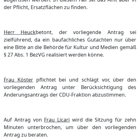
der Pflicht, Ersatzflä
chen zu finden.
Herr Heuck
betont
, der vorliegende Antrag sei
zielfü
hrend
, da
ein baufachliches Gutachten nur ü
ber
eine Bitte an die
Behö
rde fü
r Kultur und Medien
gemäß
§
27 Abs. 1 BezVG realisiert werden kö
nne.
Frau Kö
ster
pflichtet bei und schlä
gt vor, ü
ber den
vorliegenden Antrag unter Berü
cksichtigung des
Ä
nderungsantrags der
CDU-Fraktion abzustimmen.
Auf Antrag von
Frau Licari
wird die Sitzung fü
r zehn
Minuten unterbrochen, um ü
ber den vorliegenden
Antrag zu beraten.