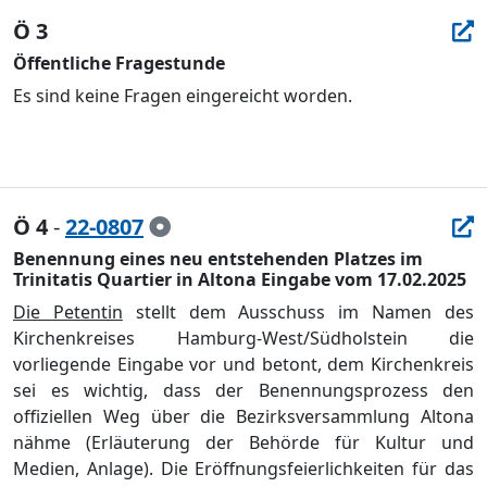
Ö 3
Öffentliche Fragestunde
Es sind keine Fragen eingereic
h
t wor
de
n.
Ö 4
-
22-0807
Benennung eines neu entstehenden Platzes im
Trinitatis Quartier in Altona Eingabe vom 17.02.2025
Die Petentin
stellt dem Ausschuss im Namen des
Kirchenkreises Hamburg-West/Sü
dholstein
die
vorliegende Eingabe vor und betont,
dem
Kirchenkreis
sei es wichtig, dass der Ben
ennungsprozess den
offiziellen Weg ü
ber die Bezirksversammlung Altona
nä
hme
(Erlä
uterung der Behö
rde fü
r Kultur und
Medien, Anlage)
.
Die
Erö
ffnungsfeierlichkeiten fü
r das