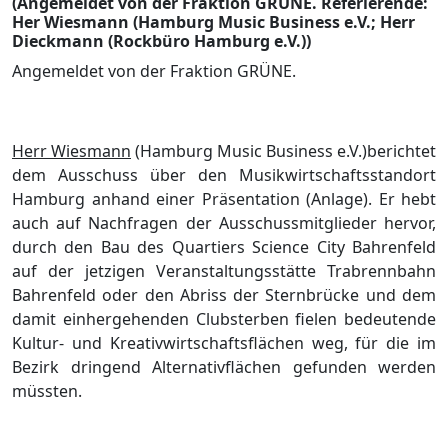
(Angemeldet von der Fraktion GRÜNE. Referierende:
Her Wiesmann (Hamburg Music Business e.V.; Herr
Dieckmann (Rockbüro Hamburg e.V.))
Angemeldet von der Fraktion GRÜ
NE.
Herr Wiesmann
(
Hamburg Music Business e.V.)
berichtet
dem Ausschuss ü
ber den Musikwirtschaftsstandort
Hamburg anhand einer Prä
sentation (Anlage). Er hebt
auch auf Nachfragen der Ausschussmitglieder hervor,
durch den Bau des Quartiers Science City Bahrenfeld
auf der jetzigen Veranstaltungsstä
tte Trabrennbahn
Bahrenfeld oder den Abriss der Sternbrü
cke
und dem
damit einhergehenden C
lubsterben
fielen
bedeutende
Kultur- und Kreativwirtschaftsflä
chen
weg,
fü
r die im
Bezirk dringend Alternativflä
chen gefunden werden
mü
ssten.