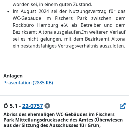
worden sei, in einem guten Zustand
.
Im August 2024 sei der Nutzungsvertrag fü
r das
WC-Gebä
ude im Fischers Park zwischen dem
Rockbü
ro Hamburg e.V. als Betreiber und dem
Bezirksamt Altona ausgelaufen.
Im weiteren Verlauf
sei es
nicht gelungen, mit dem Bezirksamt Altona
ein bestandsfä
higes Vertragsverhä
ltnis auszuloten.
Anlagen
Präsentation (2885 KB)
Ö 5.1
-
22-0757
Abriss des ehemaligen WC-Gebäudes im Fischers
Park Mitteilungsdrucksache des Amtes (Überwiesen
aus der Sitzung des Ausschusses für Grün,