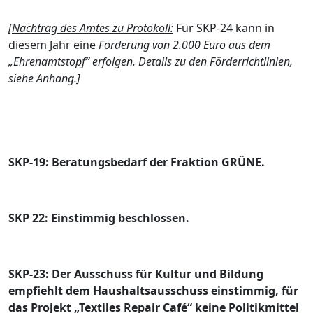
[Nachtrag des Amtes zu Protokoll:
Fü
r SKP-24 kann in
diesem Jahr eine
Fö
rderung von 2.000 Euro aus dem
„
Ehrenamtstopf“
erfolgen. Details zu den Fö
rderrichtlinien,
siehe Anhang.]
SKP-19: Beratungsbedarf der
Fraktion GRÜ
NE.
SKP 22: Einstimmig beschlossen.
SKP-23: Der Ausschuss fü
r Kultur und Bildung
empfiehlt dem Haushaltsausschuss einstimmig, fü
r
das Projekt „
Textiles Repair Café“
keine Politikmittel