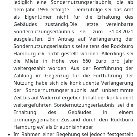
lediglich eine Sondernutzungserlaubnis
, die ab
dem Jahr 1996
erfolgte
.
Demzufolge sei das Amt
als Eigentü
mer nicht
fü
r die Erhaltung
des
Gebä
udes zustä
ndig
.
Die letzte vereinbarte
Sondernutzungserlaubnis
sei
zum 31.08.2021
ausgelaufen
. Ein Antrag auf Verlä
ngerung der
Sondernutzungserlaubnis sei seitens des Rockbü
ro
Hamburg e.V. nicht gestellt
worden. Allerdings sei
die Miete in Hö
he von 660 Euro pro Jahr
weitergezahlt worden. Aus der Fortfü
hrung der
Zahlung i
m Gegenzug fü
r die Fortfü
hrung der
Nutzung habe sich die konkludente Verlä
ngerung
der Sondernutzungserlaubnis auf unbestimmte
Zeit bis auf Widerruf ergeben.
Inhalt
der konkludent
weitergefü
hrten Sondernutzungserlaubnis sei die
Erhaltung des Gebä
udes in ein
em
ordnungsgemäß
en Zustand durch den Rockbü
ro
Hamburg e.V. als Erlaubnisinhaber.
Im Rahmen einer Begehung sei jedoch festgestellt