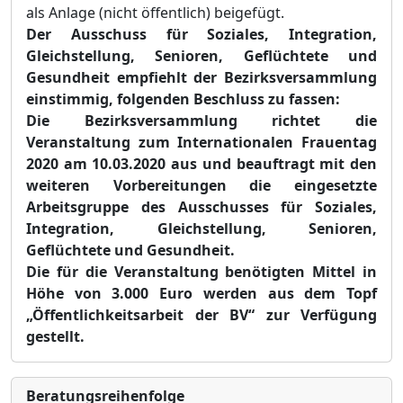
als Anlage
(nicht öffentlich)
beigefügt.
Der Ausschuss fü
r Soziales, Integration,
Gleichstellung, Senioren, Geflü
c
htete und
Gesundheit empfiehlt der Bezirksversammlung
einstimmig,
folgenden Beschluss zu fassen
:
Die Bezirksversammlung richtet die
Veranstaltung zum Internationalen Frauentag
2020 am 10.03.2020 aus und beauftragt mit den
weiteren Vorbereitungen die einge
setzte
Arbeitsgruppe des Ausschusses fü
r Soziales,
Integration, Gleichstellung, Senioren,
Geflü
chtete und Gesundheit.
Die fü
r die Veranstaltung benö
tigten Mittel in
Hö
he von 3.000 Euro werden aus dem Topf
„Ö
ffentlichkeitsarbeit der BV“
zur Verfü
gung
geste
llt.
Bera­tungs­reihen­folge