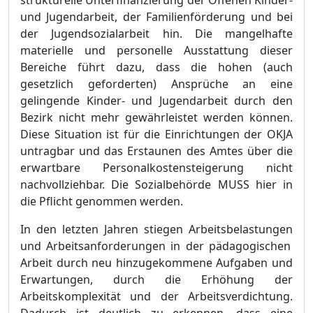
strukturelle Unterfinanzierung der Offenen Kinder-
und Jugendarbeit, der Familienfö
rderung und bei
der Jugendsozialarbeit hin. Die mangelhafte
materielle und personelle Ausstattung dieser
Bereiche
fü
hrt
da
zu, dass die hohen
(auch
gesetzlich geforderten)
Ansprü
che an eine
gelingende Kinder- und Jugendarbeit durch den
Bezirk nicht mehr gewä
hrleistet werden kö
nnen.
Diese Situation ist fü
r die Einrichtungen der OKJA
untragbar
und das Erstaun
en
des Amtes ü
ber di
e
erwartbare
Personalkostensteigerung
nicht
nachvollziehbar
. Die Sozialbehö
rde MUSS hier in
die Pflicht genommen werden.
In den letzten Jahren stiegen Arbeitsbelastung
en
und Arbeitsanforderungen in der pä
dagogischen
Arbeit durch neu hinzugekommene Aufgabe
n und
Erwartungen, durch
die
Erhö
hung der
Arbeitskomplexitä
t und der Arbeitsverdichtung.