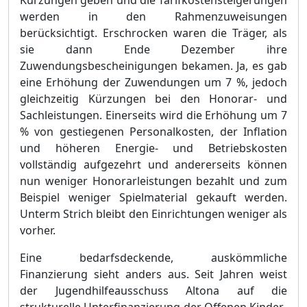
Kü
rzungen geben und die Tarifkostensteigerungen
werden in den Rahmenzuweisungen
berü
cksichtigt. Erschrocken waren die Trä
ger, als
sie dann Ende Dezember ihre
Zuwendungsbescheinigungen bekamen.
Ja, es gab
eine Erhö
hung der Zuwendungen um 7 %,
jedoch
gleichzeitig Kü
rzungen bei den Honorar- und
Sachleistungen. Einerseits wird die Erhö
hung um 7
% von gestiegenen Personalkosten, der Inflation
und hö
heren Energie- und Betriebskosten
vollstä
ndig aufge
zehrt und andererseits kö
nnen
nun weniger Honorarleistungen bezahlt und zum
Beispiel weniger Spielmaterial gekauft werden.
Unterm Strich bleibt den Einrichtungen weniger als
vorher.
Eine bedarfsdeckende, auskö
mmliche
Finanzierung sieht anders aus. Seit Ja
hren weist
der Jugendhilfeausschuss Altona auf die