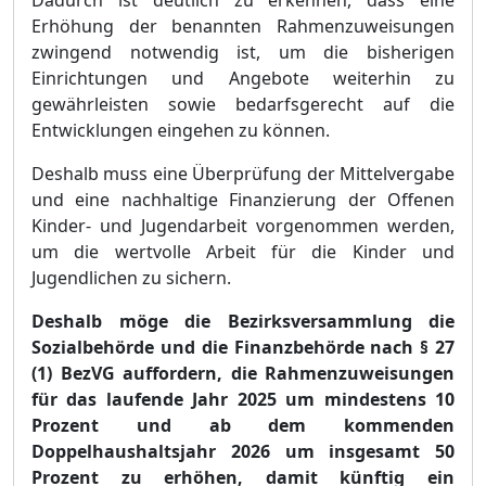
Dadurch ist deutlich zu erkennen, dass eine
Erhö
hung der benannten Rahmenzuweisungen
zwingend notwendig ist, um die bisherigen
Einrichtungen und Angebote w
eiterhin zu
gewä
hrleisten sowie bedarfsgerecht auf die
Entwicklungen eingehen zu kö
nnen.
Deshalb muss eine Ü
berprü
fung der Mittelvergabe
und eine nachhaltige Finanzierung der Offenen
Kinder- und Jugend
arbeit vorgenommen werden,
um die wertvolle Arbeit fü
r die Kinder und
Jugendlichen zu sichern.
Deshalb mö
ge die Bezirksversammlung die
Sozialbehö
rde und die Finanzbehö
rde nach §
27
(1) BezVG auffordern
, d
ie Rahmenzuweisungen
fü
r das laufende Jahr 2025 um
mindestens 10
Prozent und ab dem kommenden
Doppelhaushaltsjahr 2026 um insgesamt 50
Prozent zu erhö
hen, damit kü
nftig ein