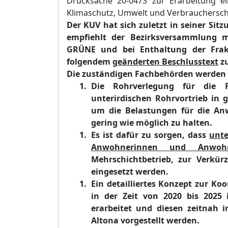
Drucksache 20-
0473 z
ur Erarbeitung e
Klimaschutz, Umwelt und Verbrauchersc
Der
KUV
hat sich
zuletzt in
seine
r
Sitz
empfiehlt der Bezirksv
ersammlung me
GRÜ
NE und bei Enthaltung der Frak
folgendem
geä
nderten
B
eschlusstext
z
Die zuständigen Fachbehörden werden n
Die Rohrverlegung für die 
unterirdischen Rohrvortrieb in
um die Belastungen für die An
gering wie möglich zu halten.
Es ist dafür zu sorgen
, dass
unte
Anwohnerinnen und Anwoh
Mehrschichtbetrieb, zur Verkü
eingesetzt werden.
Ein detailliertes Konzept zur 
in der Zeit von 2020 bis 2025 
erarbeitet und diesen zeitnah 
Altona vorgestellt werden.