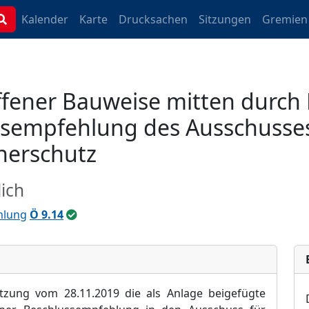
Kalender
Karte
Drucksachen
Sitzungen
Gremien
ffener Bauweise mitten durch
ssempfehlung des Ausschusses
herschutz
ich
mlung
Ö 9.14
Sitzung vom
28.11.2019
die als Anlage beig
efü
gte