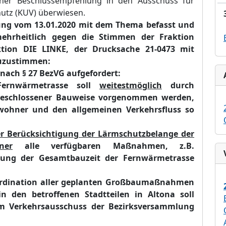
iner Beschlussempfehlung in den
Ausschuss fü
r
hutz (KUV)
ü
berwiesen.
ung vom
13.01.2020
mit dem Thema befasst und
hrheitlich
gegen die Stimmen der Fraktion
tion DIE LINKE
,
d
er
Drucksache 21-0473 m
it
u
zus
timmen
:
ach § 27 BezVG aufgefordert:
Fernwärmetrasse soll
weitestmöglich
durch
 geschlossener Bauweise vorgenommen werden,
wohner und den allgemeinen Verkehrsfluss so
r Berücksichtigung der Lärmschutzbelange der
ner
alle verfügbaren Maßnahmen, z.B.
rzung der Gesamtbauzeit der Fernwärmetrasse
Koordination aller geplanten Großbaumaßnahmen
in den betroffenen Stadtteilen in Altona soll
im Verkehrsausschuss der Bezirksversammlung