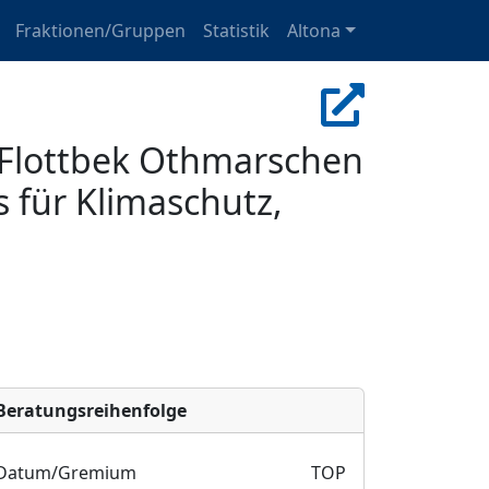
Fraktionen/Gruppen
Statistik
Altona
 Flottbek Othmarschen
 für Klimaschutz,
Bera­tungs­reihen­folge
Datum/Gremium
TOP