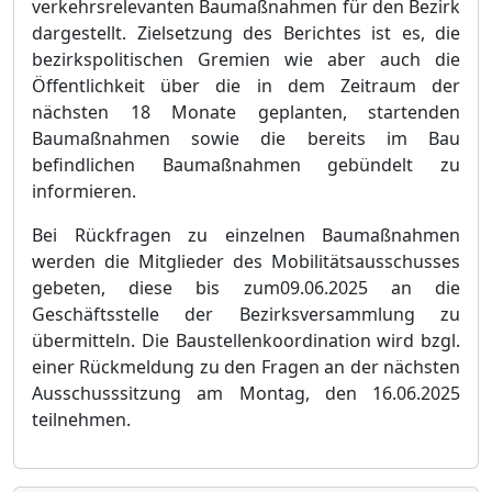
verkehrsrelevanten Baumaß
nahmen fü
r den Bezirk
dargestellt. Zie
lsetzung des Berichtes ist es, die
bezirkspolitischen Gremien wie aber auch die
Ö
ffentlichkeit ü
ber die in dem Zeitraum der
nä
chsten 18 Monate geplanten, startenden
Baumaß
nahmen sowie die bereits im Bau
befindlichen Baumaß
nahmen gebü
ndelt zu
informieren.
Bei Rü
ckfragen zu einzelnen Baumaß
nahmen
werden die Mitglieder des Mobilitä
tsausschusses
gebeten, diese bis zu
m
09.06.2025
an die
Geschä
ftsstelle der Bezirksversammlung zu
ü
bermitteln. Die
Baustellenkoordination wird bzgl.
einer Rü
ckmeldung zu den Fragen an der nä
chsten
Ausschusssitzung am Montag, den 16.06.2025
teilnehmen.