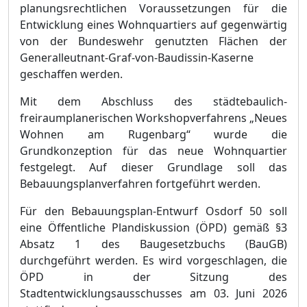
planungsrechtlichen Voraussetzungen fü
r die
Entwicklung eines Wohnquartiers auf gegenwä
rtig
von der Bundeswehr genutzten Flä
chen der
Generalleutnant-Graf-von-Baudissin-Kaserne
geschaffen werden.
Mit dem Abschluss des stä
dtebaulich-
freiraumplanerischen Workshopverfahrens „
Neues
Wohnen am Rugenbarg“
wurde die
Grundkonzeption fü
r das neue Wohnquartier
festgelegt. Auf
dieser Grundlage soll das
Bebauungsplanverfahren fortgefü
hrt werden.
Fü
r den Bebauungsplan-Entwurf Osdorf 50 soll
eine Ö
ffentliche Plandiskussion (Ö
PD) gemäß
§
3
Absatz 1 des Baugesetzb
uchs (BauGB)
durchgefü
hrt werden. Es wird vorgeschlagen, die
Ö
PD in der Sitzung des
Stadtentwicklungsausschusses am 03. Juni 2026