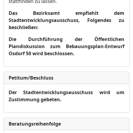
stattfinden zu las
sen.
Das Bezirksamt empfiehlt dem
Stadtentwicklungsausschuss, Folgendes zu
beschließ
en:
Die Durchfü
hrung d
er Ö
ffentlichen
Plandiskussion zum Bebauungsplan-Entwurf
Osdorf
50 wird beschlossen.
Petitum/Beschluss
Der Stadtentwicklungsausschuss wird um
Zustimmung gebeten.
Bera­tungs­reihen­folge