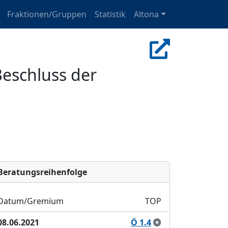
Fraktionen/Gruppen
Statistik
Altona
eschluss der
Bera­tungs­reihen­folge
Datum/Gremium
TOP
08.06.2021
Ö 1.4