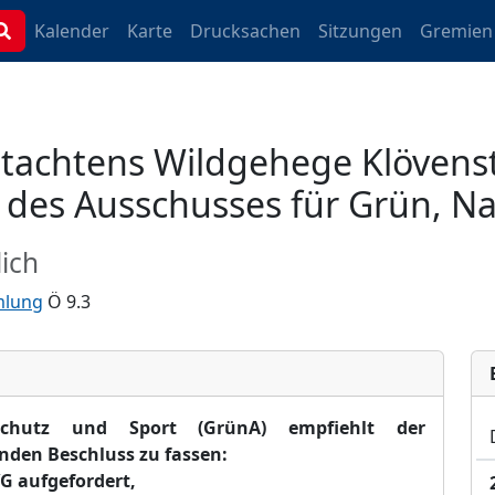
Kalender
Karte
Drucksachen
Sitzungen
Gremien
tachtens Wildgehege Klövens
des Ausschusses für Grün, Na
ich
mlung
Ö 9.3
chutz und Sport (GrünA) empfiehlt der
nden Beschluss zu fassen:
G aufgefordert,