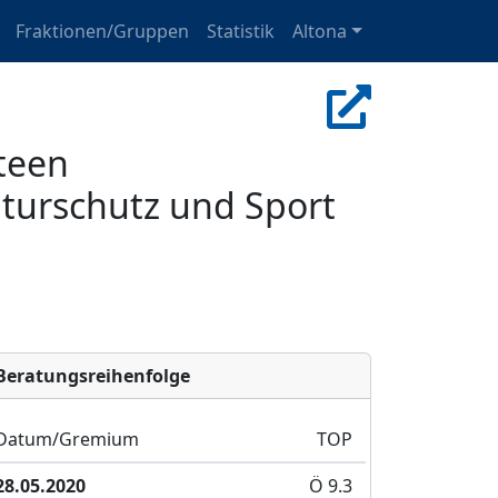
Fraktionen/Gruppen
Statistik
Altona
teen
turschutz und Sport
Bera­tungs­reihen­folge
Datum/Gremium
TOP
28.05.2020
Ö 9.3