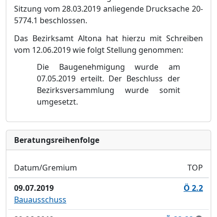
Sitzung vom
28.03.2019
anliegende Drucksache 20-
5774.1
beschlossen.
Das Bezirksamt Altona hat hierzu mit Schreiben
vom
1
2.
06.
2019
wie folgt Stellung genommen:
Die Baugenehmigung wurde am
07.05.2019 erteilt. Der Beschluss der
B
ezirksversammlung
wurde somit
umgesetzt.
Bera­tungs­reihen­folge
Datum/Gremium
TOP
09.07.2019
Ö 2.2
Bauausschuss