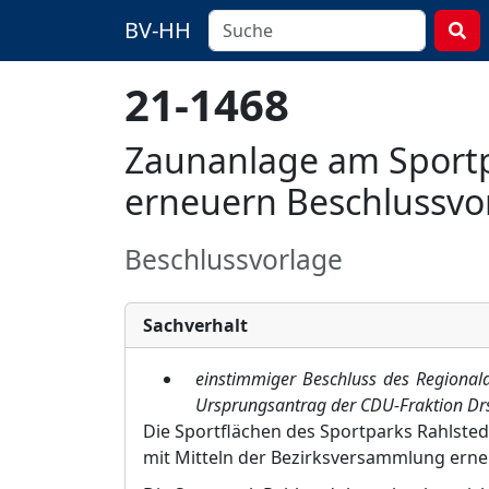
BV-HH
21-1468
Zaunanlage am Sportp
erneuern Beschlussvo
Beschlussvorlage
Sachverhalt
e
instimmiger Beschluss des Regi
onal
Ursprungsantrag der CDU-Fraktion Dr
Die Sportflächen des Sportparks Rahlste
mit Mitteln der Bezirksversammlung erneu