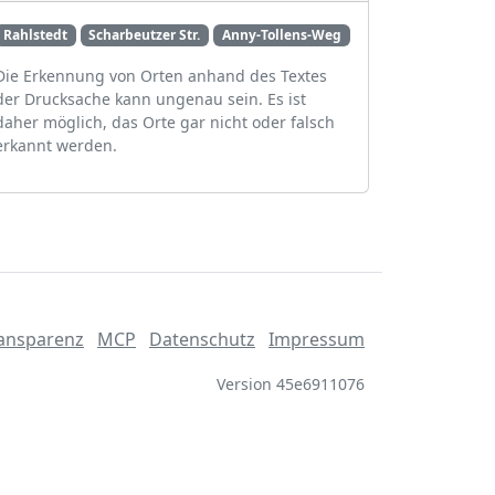
Rahlstedt
Scharbeutzer Str.
Anny-Tollens-Weg
Die Erkennung von Orten anhand des Textes
der Drucksache kann ungenau sein. Es ist
daher möglich, das Orte gar nicht oder falsch
erkannt werden.
ansparenz
MCP
Datenschutz
Impressum
Version 45e6911076