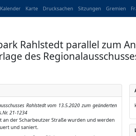
Kalender
Karte
Drucksachen
Sitzungen
Gremien
F
ark Rahlstedt parallel zum A
rlage des Regionalausschusse
ausschusses Rahlstedt vom 1
3.5.2020
zum geänderten
s.Nr. 21-1234
dt an der Scharbeutzer Straße wurden und werden
ert und saniert.