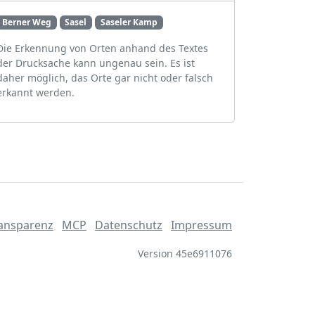
Berner Weg
Sasel
Saseler Kamp
Die Erkennung von Orten anhand des Textes
der Drucksache kann ungenau sein. Es ist
daher möglich, das Orte gar nicht oder falsch
erkannt werden.
ansparenz
MCP
Datenschutz
Impressum
Version 45e6911076