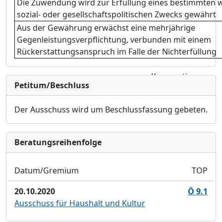
Die Zuwendung wird zur Erfüllung eines bestimmten wi
sozial- oder gesellschaftspolitischen Zwecks gewährt
Aus der Gewährung erwächst eine mehrjährige
Gegenleistungsverpflichtung, verbunden mit einem
Rückerstattungsanspruch im Falle der Nichterfüllung
Konsumtive
Petitum/Beschluss
Mittel
Investive Mittel
Der Ausschuss
wird um Beschlussfassung gebe
ten.
Bera­tungs­reihen­folge
Datum/Gremium
TOP
20.10.2020
Ö 9.1
Ausschuss für Haushalt und Kultur