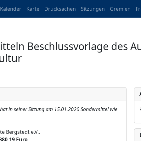
Kalender
Karte
Drucksachen
Sitzungen
Gremien
F
tteln Beschlussvorlage des Au
ultur
 hat in seiner Sitzung am 15.01.2020 Sondermittel wie
e Bergstedt e.V.,
380
,
19
E
u
ro