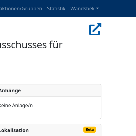
raktionen/Gruppen
Statistik
Wandsbek
sschusses für
Anhänge
keine Anlage/n
Lokalisation
Beta