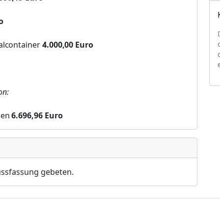
o
alcontainer
4.000,00
E
u
ro
on:
gen
6
.
696,
96
E
u
ro
ssfassung gebeten.