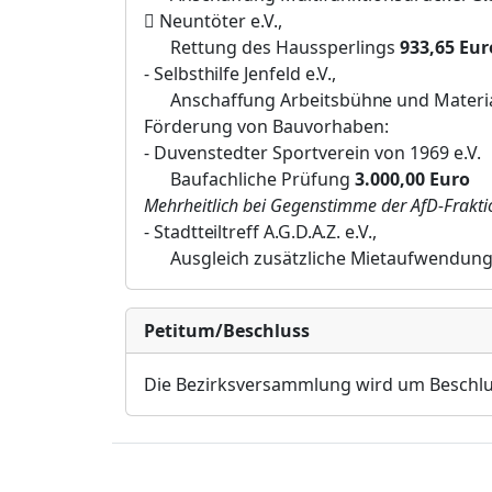

Neuntöter e.V.,
Rettung des Haussperlings
933
,
65
E
u
r
-
Selbsthilfe Jenfeld
e.V.
,
Anschaffung Arbeitsbü
hne und Materi
Förderung von Bauvorhaben:
-
Duvenstedter Sportverein von 1969 e.V.
Baufachliche Prüfung
3.000,00 Euro
Mehrheitlich
bei
Gegenstimme
der AfD-Frakti
-
Stadtteiltreff A.G.D.A.Z.
e.V.
,
Ausgleich zusä
tzliche Mietaufwendun
Petitum/Beschluss
Die Bezirksversammlung wird um Beschlu