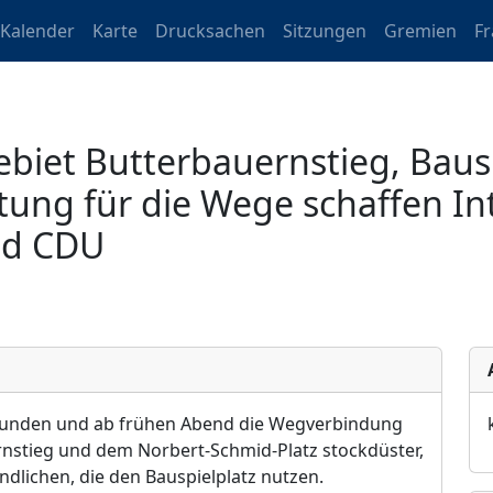
Kalender
Karte
Drucksachen
Sitzungen
Gremien
F
iet Butterbauernstieg, Bausp
tung für die Wege schaffen Int
nd CDU
sstunden und ab frühen Abend die Wegverbindung
stieg und dem Norbert-Schmid-Platz stockdüster,
ndlichen, die den Bauspielplatz nutzen.