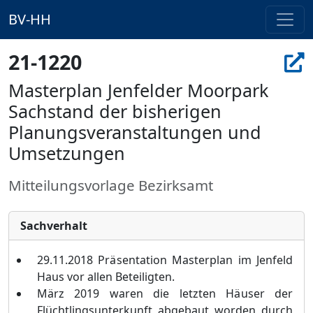
BV-HH
21-1220
Masterplan Jenfelder Moorpark
Sachstand der bisherigen
Planungsveranstaltungen und
Umsetzungen
Mitteilungsvorlage Bezirksamt
Sachverhalt
29.11.2018 Prä
sentation Masterplan im Jenfeld
Haus vor allen Beteiligten.
Mä
rz 2019 waren die letzten Hä
user der
Flü
chtlingsunterkunft abgebaut worden durch