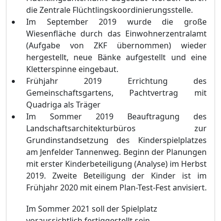
die Zentrale Flü
chtlingskoordinierungsstelle.
Im September 2019 wurde die groß
e
Wiesenflä
che durch das Einwoh
nerzentralamt
(Aufgabe von ZKF ü
bernommen) wieder
hergestellt, neue Bä
nke aufgestellt und eine
Kletterspinne eingebaut.
Frü
hjahr 2019 Errichtung des
Gemeinschaftsgartens, Pachtvertrag mit
Quadriga als Trä
ger
Im Sommer 2019 Beauftragung des
Landschaftsa
rchitekturbü
ros zur
Grundinstandsetzung des Kinderspielplatzes
am Jenfelder Tannenweg. Beginn der Planungen
mit erster Kinderbeteiligung (Analyse) im Herbst
2019. Zweite Beteiligung der Kinder ist im
Frü
hjahr 2020 mit einem Plan-Test-Fest anvisiert.
Im Som
mer 2021 soll der Spielplatz
voraussichtlich fertiggestellt sein.