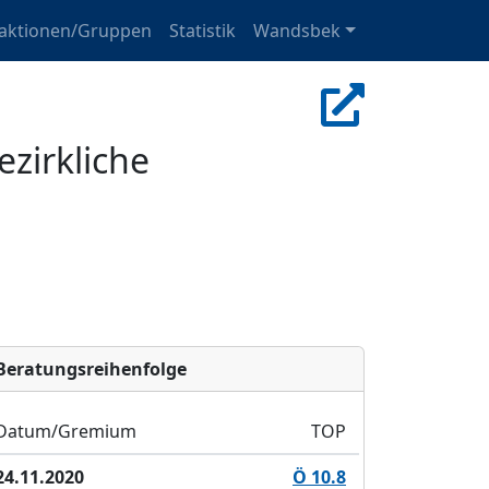
raktionen/Gruppen
Statistik
Wandsbek
zirkliche
Bera­tungs­reihen­folge
Datum/Gremium
TOP
24.11.2020
Ö 10.8