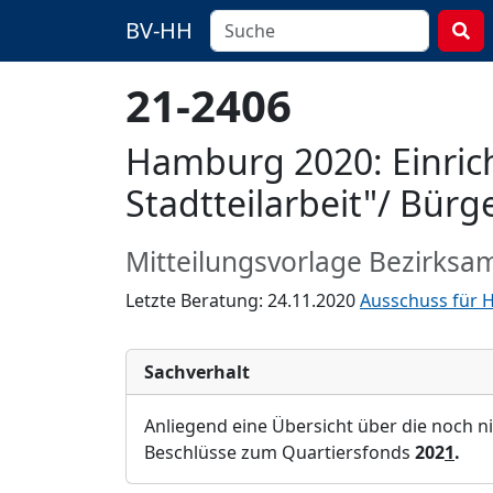
BV-HH
21-2406
Hamburg 2020: Einrich
Stadtteilarbeit"/ Bür
Mitteilungsvorlage Bezirksa
Letzte Beratung: 24.11.2020
Ausschuss für H
Sachverhalt
Anliegend eine Ü
bersicht ü
ber die noch n
Beschlü
sse zum Quartiersfonds
202
1
.