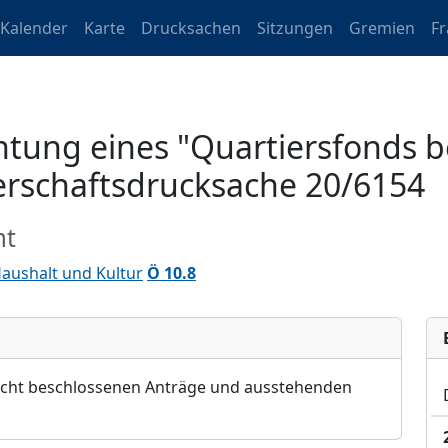
Kalender
Karte
Drucksachen
Sitzungen
Gremien
F
tung eines "Quartiersfonds be
gerschaftsdrucksache 20/6154
mt
aushalt und Kultur
Ö 10.8
icht beschlossenen Anträ
ge und ausstehenden