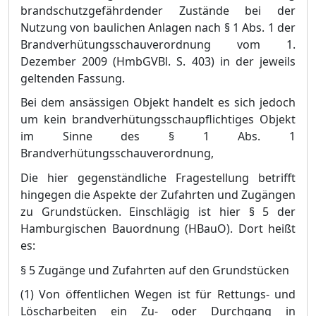
brandschutzgefä
hrdender Zustä
nde bei der
Nutzung von baulichen Anlagen nach §
1 Abs. 1 der
Brandverhü
tungsschauverordnung vom 1.
Dezember 2009
(HmbGVBl. S. 403) in der jeweils
geltenden Fassung.
Bei dem ansä
ssigen Objekt handelt es sich jedoch
um kein brandverhü
tungsschaupflichtiges Objekt
im Sinne des §
1 Abs. 1
Brandverhü
tungsschauverordnung,
Die hier gegenstä
ndliche Fragestellung betrifft
hi
ngegen die Aspekte der Zufahrten und Zugä
ngen
zu Grundstü
cken. Einschlä
gig ist hier §
5 der
Hamburgischen Bauordnung (HBauO). Dort heiß
t
es:
§
5 Zugä
nge und Zufahrten auf den Grundstü
cken
(1) Von ö
ffentlichen Wegen ist fü
r Rettungs- und
Lö
scharbeiten ein
Zu- oder Durchgang in