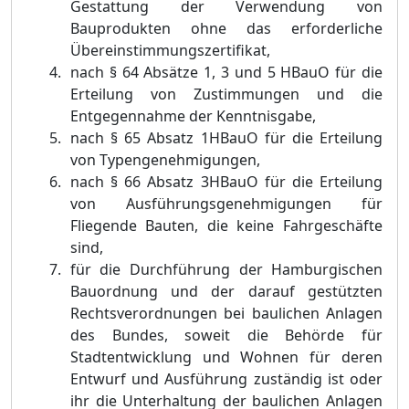
Gestattung der Verwendu
ng von
Bauprodukten ohne das erforderliche
Ü
bereinstimmungszertifikat,
nach §
64 Absä
tze 1, 3 und 5 HBauO fü
r die
Erteilung von Zustimmungen und die
Entgegennahme der Kenntnisgabe,
nach §
65 Absatz 1HBauO fü
r die Erteilung
von Typengenehmigungen,
nach §
66 Absatz 3HBauO fü
r die Erteilung
von Ausfü
hrungsgenehmigungen fü
r
Fliegende Bauten, die keine Fahrgeschä
fte
sind,
fü
r die Durchfü
hrung der Hamburgischen
Bauordnung und der darauf gestü
tzten
Rechtsverordnungen bei baulichen Anlagen
des Bundes,
soweit die Behö
rde fü
r
Stadtentwicklung und Wohnen fü
r deren
Entwurf und Ausfü
hrung zustä
ndig ist oder
ihr die Unterhaltung der baulichen Anlagen