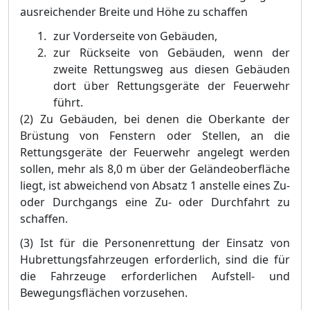
ausreichender Breite und Hö
he zu schaffen
zur Vorderseite von Gebä
uden,
zur Rü
ckseite von Gebä
uden, wenn der
zweite Rettungsweg aus diesen Gebä
uden
dort ü
ber Rettungsgerä
te der Feuerwehr
fü
hrt.
(2) Zu Gebä
uden, bei denen die Obe
rkante der
Brü
stung von Fenstern oder Stellen, an die
Rettungsgerä
te der Feuerwehr angelegt werden
sollen, mehr als 8,0 m ü
ber der Gelä
ndeoberflä
che
liegt, ist abweichend von Absatz 1 anstelle eines Zu-
oder Durchgangs eine Zu- oder Durchfahrt zu
schaffen.
(3) Ist fü
r die Personenrettung der Einsatz von
Hubrettungsfahrzeugen erforderlich, sind die fü
r
die Fahrzeuge erforderlichen Aufstell- und
Bewegungsflä
chen vorzusehen.