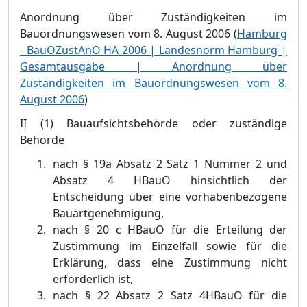
Anordnung ü
ber Zustä
ndigkeiten im
Bauordnungswesen vom 8. August 2006 (
Hamburg
- BauOZustAn
O HA 2006 | Landesnorm Hamburg |
Gesamtausgabe | Anordnung ü
ber
Zustä
ndigkeiten im Bauordnungswesen vom 8.
August 2006
)
II (1) Bauaufsichtsbehö
rde oder zustä
ndige
Behö
rde
nach §
19a Absatz 2 Satz 1 Nummer 2 und
Absatz 4 HBauO hinsichtlich der
Entsch
eidung ü
ber eine vorhabenbezogene
Bauartgenehmigung,
nach §
20 c HBauO fü
r die Erteilung der
Zustimmung im Einzelfall sowie fü
r die
Erklä
rung, dass eine Zustimmung nicht
erforderlich ist,
nach §
22 Absatz 2 Satz 4HBauO fü
r die