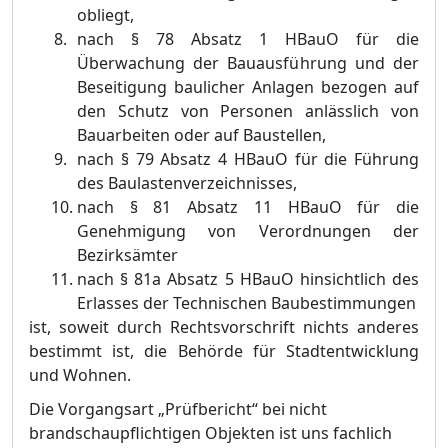
obliegt,
nach §
78 Absatz 1 HBauO fü
r die
Ü
berwachung der Bauausfü
hrung und der
Beseitigung baulicher Anlag
en bezogen auf
den Schutz von Personen anlä
sslich von
Bauarbeiten oder auf Baustellen,
nach §
79 Absatz 4 HBauO fü
r die Fü
hrung
des Baulastenverzeichnisses,
nach §
81 Absatz 11 HBauO fü
r die
Genehmigung von Verordnungen der
Bezirksä
mter
nach §
8
1a Absatz 5 HBauO hinsichtlich des
Erlasses der Technischen Baubestimmungen
ist, soweit durch Rechtsvorschrift nichts anderes
bestimmt ist, die Behö
rde fü
r Stadtentwicklung
und Wohnen.
Die Vorgangsart „
Prü
fbericht“
bei nicht
brandschaupflichtigen Objekten
ist uns fachlich