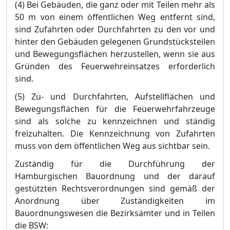
(4) Bei Gebä
uden, die ganz oder mit Teilen mehr als
50 m von einem ö
ffentlichen Weg en
tfernt sind,
sind Zufahrten oder Durchfahrten zu den vor und
hinter den Gebä
uden gelegenen Grundstü
cksteilen
und Bewegungsflä
chen herzustellen, wenn sie aus
Grü
nden des Feuerwehreinsatzes erforderlich
sind.
(5) Zu- und Durchfahrten, Aufstellflä
chen und
Bew
egungsflä
chen fü
r die Feuerwehrfahrzeuge
sind als solche zu kennzeichnen und stä
ndig
freizuhalten. Die Kennzeichnung von Zufahrten
muss von dem ö
ffentlichen Weg aus sichtbar sein.
Zustä
ndig fü
r die Durchfü
hrung der
Hamburgischen Bauordnung und der darauf
gestü
tzten Rechtsverordnungen sind gemäß
der
Anordnung ü
ber Zustä
ndigkeiten im
Bauordnungswesen die Bezirksä
mter und in Teilen
die BSW: