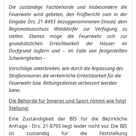
Die zustä
ndige Fachbehö
rde und insbesondere die
Feuerwehr wird gebeten, den Prü
fbericht
zum in der
Eingabe Drs. 21-8493 bezuggenommenen Einsatz dem
Regionalausschuss Walddö
rfer
zur Verfü
gung zu
stellen. Ebenso mö
ge die Feuerwehr sich zur
grundsä
tzlichen Erreichbarkeit
der Hä
user im
Dorfgrund ä
uß
ern und
–
im Falle von festgestellten
Schwierigk
eiten
–
Vorschlä
ge unterbreiten, wie durch die Anpassung des
Straß
enraumes die verkehrliche Erreichbarkeit
fü
r die
Feuerwehr bzw. Rettungsdienste verbessert werden
kann.
Die Behö
rde fü
r Inneres und Sport nimmt wie folgt
Stellung:
E
ine Zustä
ndigkeit der B
IS fü
r die Bezirkliche
Anfrage - Drs. 21-8793 liegt leider nicht vor. Die BIS
ist zustä
ndig fü
r die Feststellung