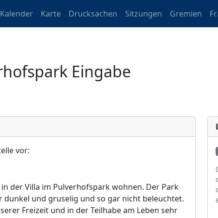
Kalender
Karte
Drucksachen
Sitzungen
Gremien
F
rhofspark Eingabe
elle vor:
 in der Villa im Pu
l
verhofspark wohnen. Der Park
hr dunkel und gruselig und so gar nicht beleuchtet.
serer Freizeit und in der Teilhabe am Leben sehr