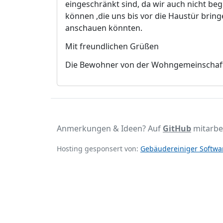
eing
e
schränkt sind, da wir auch nicht begl
können
,
die uns bis vor die Haustür bring
anschauen kön
n
ten.
Mit freundlichen Grüßen
D
ie Bewohner von der Wohngemeinschaft
Anmerkungen & Ideen? Auf
GitHub
mitarbe
Hosting gesponsert von:
Gebäudereiniger Softwar