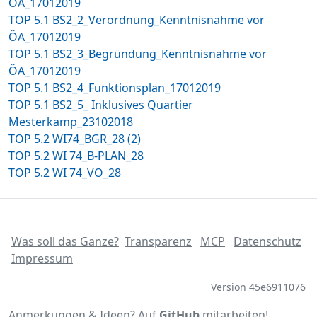
ÖA_17012019
TOP 5.1 BS2_2_Verordnung_Kenntnisnahme vor
ÖA_17012019
TOP 5.1 BS2_3_Begründung_Kenntnisnahme vor
ÖA_17012019
TOP 5.1 BS2_4_Funktionsplan_17012019
TOP 5.1 BS2_5_ Inklusives Quartier
Mesterkamp_23102018
TOP 5.2 WI74_BGR_28 (2)
TOP 5.2 WI 74_B-PLAN_28
TOP 5.2 WI 74_VO_28
Was soll das Ganze?
Transparenz
MCP
Datenschutz
Impressum
Version 45e6911076
Anmerkungen & Ideen? Auf
GitHub
mitarbeiten!