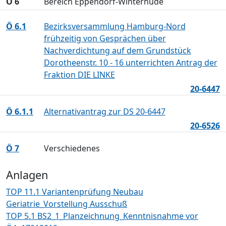
Ö 6
Bereich Eppendorf-Winterhude
Ö 6.1
Bezirksversammlung Hamburg-Nord
frühzeitig von Gesprächen über
Nachverdichtung auf dem Grundstück
Dorotheenstr. 10 - 16 unterrichten Antrag der
Fraktion DIE LINKE
20-6447
Ö 6.1.1
Alternativantrag zur DS 20-6447
20-6526
Ö 7
Verschiedenes
Anlagen
TOP 11.1 Variantenprüfung Neubau
Geriatrie_Vorstellung Ausschuß
TOP 5.1 BS2_1_Planzeichnung_Kenntnisnahme vor