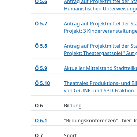
Ö 5.6
Antrag auf Projektmittel der St
Humanistischen Unterweisunge
Ö 5.7
Antrag auf Projektmittel der St
Projekt: 3 Kinderveranstaltung
Ö 5.8
Antrag auf Projektmittel der St
Projekt: Theatergastspiel "Gu
Ö 5.9
Aktueller Mittelstand Stadtteil
Ö 5.10
Theatrales Produktions- und 
von GRÜNE- und SPD-Fraktion
Ö 6
Bildung
Ö 6.1
"Bildungskonferenzen" - hier: 
Ö 7
Sport