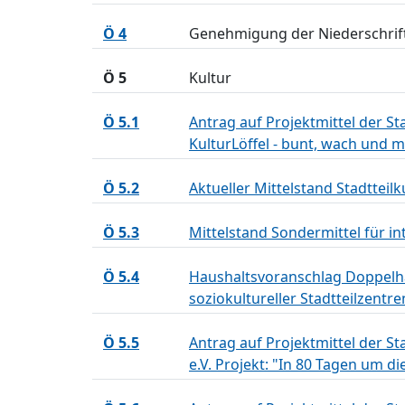
Ö 4
Genehmigung der Niederschrift
Ö 5
Kultur
Ö 5.1
Antrag auf Projektmittel der St
KulturLöffel - bunt, wach und m
Ö 5.2
Aktueller Mittelstand Stadtteil
Ö 5.3
Mittelstand Sondermittel für in
Ö 5.4
Haushaltsvoranschlag Doppelha
soziokultureller Stadtteilzentr
Ö 5.5
Antrag auf Projektmittel der St
e.V. Projekt: "In 80 Tagen um di