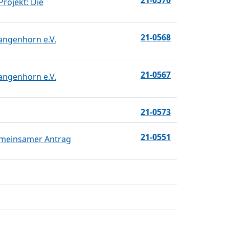
21-0570
Projekt: Die
21-0568
Langenhorn e.V.
21-0567
Langenhorn e.V.
21-0573
21-0551
emeinsamer Antrag