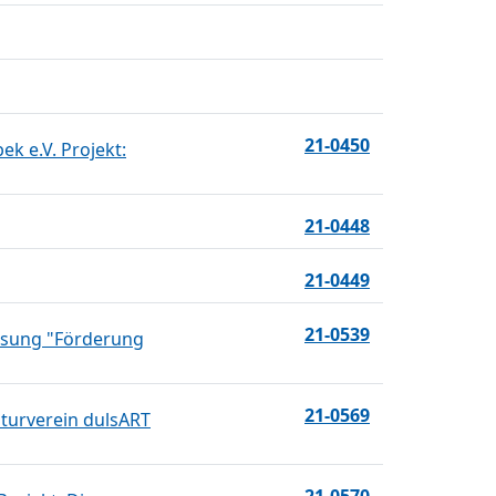
21-0450
ek e.V. Projekt:
21-0448
21-0449
21-0539
isung "Förderung
21-0569
lturverein dulsART