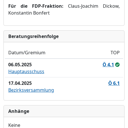
Fü
r die FDP-Fraktion:
Claus-Joachim Dickow,
Konstantin Bonfert
Bera­tungs­reihen­folge
Datum/Gremium
TOP
06.05.2025
Ö 4.1
Hauptausschuss
17.04.2025
Ö 6.1
Bezirksversammlung
Anhänge
Keine