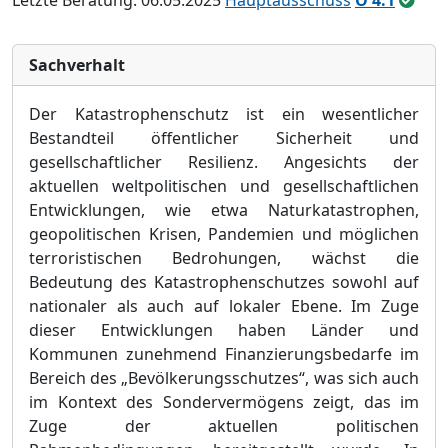
Letzte Beratung: 06.05.2025
Hauptausschuss
Ö 4.1
Sachverhalt
Der Katastrophenschutz ist ein wesentlicher
Bestandteil ö
ffentlicher Sicherheit und
gesellschaftlicher Resilienz. Angesichts der
aktuellen weltpolitischen und gesellschaftlichen
Entwicklungen, wie etwa Naturkat
astrophen,
geopolitischen Krisen, Pandemien und mö
glichen
terroristischen Bedrohungen, wä
chst die
Bedeutung des Katastrophenschutzes sowohl auf
nationaler als auch auf lokaler Ebene. Im Zuge
dieser Entwicklungen haben Lä
nder und
Kommunen zunehmend Finanzi
e
rungsbedarfe im
Bereich des „
Bevö
lkerungsschutzes“
, was sich auch
im Kontext des Sondervermö
gens zeigt, das im
Zuge der aktuellen politischen