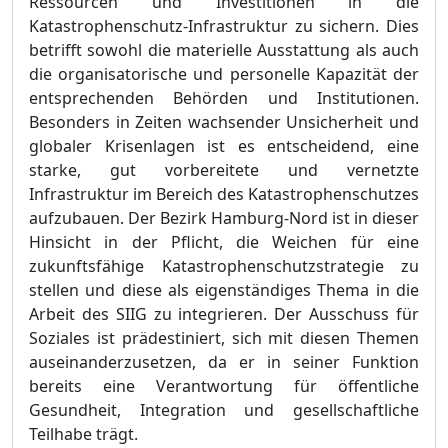
Ressourcen und Investitionen in die
Katastrophenschutz-Infrastruktur zu sichern. D
i
es
betrifft sowohl die materielle Ausstattung als auch
die organisatorische und personelle Kapazitä
t der
entsprechenden Behö
rden und Institutionen.
Besonders in Zeiten wachsender Unsicherheit und
globaler Krisenlagen ist es entscheidend, eine
starke, gut
v
orbereitete und vernetzte
Infrastruktur im Bereich des Katastrophenschutzes
aufzubauen. Der Bezirk Hamburg-Nord ist in dieser
Hinsicht in der Pflicht, die Weichen fü
r eine
zukunftsfä
hige Katastrophenschutzstrategie zu
stellen und diese als eigenstä
ndiges
T
hema in die
Arbeit des SIIG zu integrieren. Der Ausschuss fü
r
Soziales ist prä
destiniert, sich mit diesen Themen
auseinanderzusetzen, da er in seiner Funktion
bereits eine Verantwortung fü
r ö
ffentliche
Gesundheit, Integration und gesellschaftliche
Teilhab
e
trä
gt.