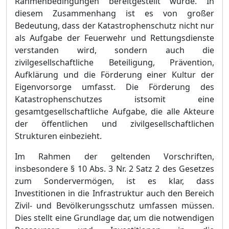
Rahmenbedingungen bereitgestellt wurde. In
diesem Zusammenhang ist es von groß
er
Bedeutung, dass der Katastrophen
s
chutz nicht nur
als Aufgabe der Feuerwehr und Rettungsdienste
verstanden wird, sondern auch die
zivilgesellschaftliche Beteiligung, Prä
vention,
Aufklä
rung und die Fö
rderung einer Kultur der
Eigenvorsorge umfasst. Die Fö
rderung des
Katastrophenschutzes ist
somit eine
gesamtgesellschaftliche Aufgabe, die alle Akteure
der ö
ffentlichen und zivilgesellschaftlichen
Strukturen einbezieht.
Im Rahmen der geltenden Vorschriften,
insbesondere §
10 Abs. 3 Nr. 2 Satz 2 des Gesetzes
zum Sondervermö
gen, ist es klar, dass
Investitionen in die Infrastruktur auch den Bereich
Zivil- und Bevö
lkerungsschutz umfassen mü
ssen.
Dies stellt eine Grundlage dar, um die notwendigen