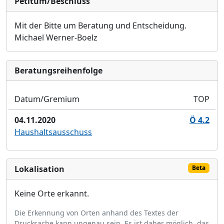
Petitum/Beschluss
Mit der Bitte um Beratung und Entscheidung.
Michael Werner-Boelz
Bera­tungs­reihen­folge
Datum/Gremium
TOP
04.11.2020
Ö 4.2
Haushaltsausschuss
Lokalisation
Beta
Keine Orte erkannt.
Die Erkennung von Orten anhand des Textes der
Drucksache kann ungenau sein. Es ist daher möglich, das