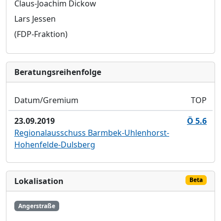
Claus-Joachim Dickow
Lars Jessen
(FDP-Fraktion)
Bera­tungs­reihen­folge
Datum/Gremium
TOP
23.09.2019
Ö 5.6
Regionalausschuss Barmbek-Uhlenhorst-
Hohenfelde-Dulsberg
Lokalisation
Beta
Angerstraße