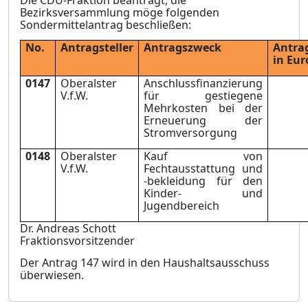
Die CDU-Fraktion beantragt, die
Bezirksversammlung möge folgenden
Sondermittelantrag
b
e
schließen:
No.
Antragsteller
Antragszweck
Ant
in Eur
0147
Oberalster
Anschlussfinanzierung
V.f.W.
für g
e
stiegene
Mehrkosten bei der
Erneuerung der
Stromverso
r
gung
0148
Oberalster
Kauf von
V.f.W.
Fechtausstattung und
-bekleidung für den
Kinder- und
Jugendbereich
Dr. Andreas Schott
Fraktionsvorsitzender
Der Antrag 147 wird in den Haushaltsausschuss
überwiesen.