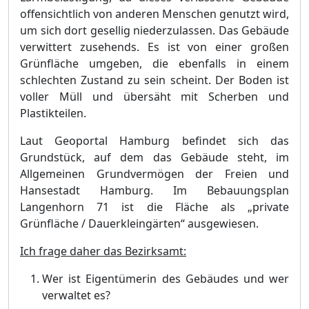
offensichtlich von anderen Menschen genutzt wird,
um sich dort gesellig niederzulassen. Das Gebä
ude
verwittert zusehends. Es ist von einer groß
en
Grü
nflä
che umgeben, die ebenfalls in einem
schlechten Zustand zu sein scheint. Der Boden ist
voller Mü
ll
u
nd ü
bersä
ht mit Scherben und
Plastikteilen.
Laut Geoportal Hamburg befindet sich das
Grundstü
ck, auf dem das Gebä
ude steht, im
Allgemeinen Grundvermö
gen der Freien und
Hansestadt Hamburg. Im Bebauungsplan
Langenhorn
71 ist die Flä
che als „
private
Grü
nflä
ch
e / Dauerkleingä
rten“
ausgewiesen.
Ich frage daher das Bezirksamt:
Wer ist Eigentümerin des Gebäudes und wer
verwaltet es?