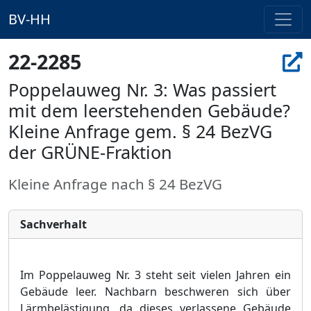
BV-HH
22-2285
Poppelauweg Nr. 3: Was passiert
mit dem leerstehenden Gebäude?
Kleine Anfrage gem. § 24 BezVG
der GRÜNE-Fraktion
Kleine Anfrage nach § 24 BezVG
Sachverhalt
Im Poppelauweg Nr. 3 steht seit vielen Jahren ein
Gebä
ude leer. Nachbarn beschweren sich ü
ber
Lä
rmbelä
stigung, da dieses verlassene Gebä
ude