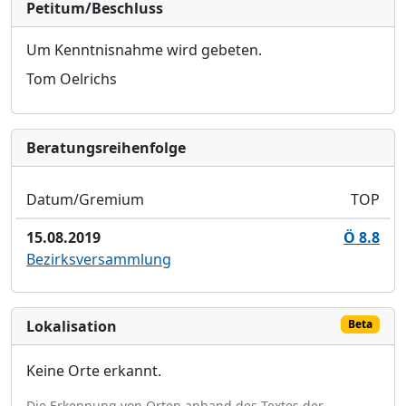
Petitum/Beschluss
Um Kenntnisnahme wird gebeten.
Tom Oelrichs
Bera­tungs­reihen­folge
Datum/Gremium
TOP
15.08.2019
Ö 8.8
Bezirksversammlung
Lokalisation
Beta
Keine Orte erkannt.
Die Erkennung von Orten anhand des Textes der