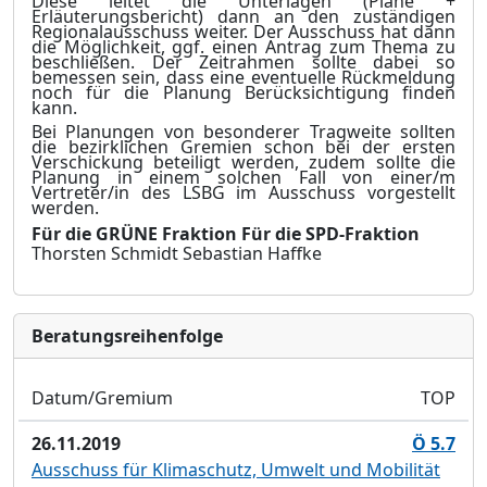
Diese leitet die Unterlagen (Pläne +
Erläuterungsbericht) dann an den zuständigen
Regionalausschuss weiter. Der Ausschuss hat dann
die Möglichkeit, ggf. einen Antrag zum Thema zu
beschließen. Der Zeitrahmen sollte dabei so
bemessen sein, dass eine eventuelle Rückmeldung
noch für die Planung Berücksichtigung finden
kann.
Bei Planungen von besonderer Tragweite sollten
die bezirklichen Gremien schon bei der ersten
Verschickung beteiligt werden, zudem sollte die
Planung in einem solchen Fall von einer/m
Vertreter/in des LSBG im Ausschuss vorgestellt
werden.
Für die GRÜNE Fraktion
Für die SPD-Fraktion
Thorsten Schmidt
Sebastian Haffke
Bera­tungs­reihen­folge
Datum/Gremium
TOP
26.11.2019
Ö 5.7
Ausschuss für Klimaschutz, Umwelt und Mobilität