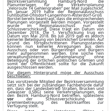
Bezirksversammlung Hamburg-Nord die
Planunterlagen für die Verkehrsplanung
„Veloroute 14 Gehlengraben“ per Mail zugeschickt.
Im Januar 2019 hatte der Regionalausschuss
Fuhlsbüttel-Ohlsdorf-Langenhorn-Alsterdorf-Groß
Borstel bereits beantragt, dass die entsprechenden
Planungen vorgestellt werden mögen. Vorgestellt
wurde im Regionalausschuss nun die
Schlussverschickung. Diese trägt ein Datum von
Dezember 2018. Die 1. Verschickung trug ein
Datum von Mai 2018. Bis Juli 2019 gab es jedoch
keinerlei Beteiligung von bezirklichen Gremien. Auf
Grund des fortgeschrittenen Planungsstandes
können nun keinerlei Anregungen aus dem
Ausschuss oder von Bürgerinnen und Bürgern
mehr aufgenommen werden. Eine solche rein
verwaltungsinterne „Geheimplanung“ ohne
Beteiligung der örtlichen politischen Gremien und
somit der Öffentlichkeit sollte für die Zukunft
ausgeschlossen werden.
Vor diesem Hintergrund möge der Ausschuss
beschließen:
Das vorsitzende Mitglied der Bezirksversammlung
setzt sich bei der zuständigen Fachbehörde dafür
ein, dass der Landesbetrieb Straßen, Brücken und
Gewässer (LSBG) seine Verkehrsplanungen, die
den Bezirk Hamburg-Nord betreffen, spätestens
vor
der Schlussverschickung der
Gremienbetreuung des Bezirksamtes zur
Verfügung stellt.