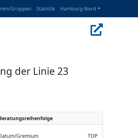
onen/Gruppen
Statistik
Hamburg-Nord
g der Linie 23
Bera­tungs­reihen­folge
Datum/Gremium
TOP