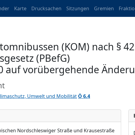
nder
Karte
Drucksachen
Sitzungen
Gremien
Frakti
aftomnibussen (KOM) nach § 42
gesetz (PBefG)
0 auf vorübergehende Änderun
mt
limaschutz, Umwelt und Mobilität
Ö 6.4
wischen Nordschleswiger Straße und Krausestraße