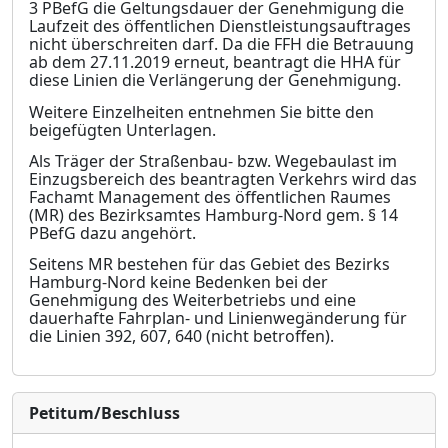
3 PBefG die Ge
l
tungsdauer der Genehmigung die
Laufzeit des öffentlichen Dienstleistungsauftrages
nicht übe
r
schreiten darf. Da die FFH die Betrauung
ab dem 27.11.2019 erneut, beantragt die HHA für
diese Linien die Verlängerung der Genehmigung.
Weitere Einzelheiten entnehmen Sie bitte den
beigefügten Unterlagen.
Als Träger der Straßenbau- bzw. Wegebaulast im
Einzugsbereich des beantragten Verkehrs wird das
Fachamt M
a
nagement des öffentlichen Raumes
(MR) des Bezirksamtes
Hamburg-
Nord gem. § 14
PBefG dazu angehört.
Seitens MR bestehen für das Gebiet des Bezirks
Hamburg-
Nord keine Bedenken bei der
G
e
nehmigung des Weiterbetriebs und eine
dauerhafte Fahrplan- und Linienwegänderung für
die L
i
nien 392, 607, 640 (nicht betroffen).
Petitum/Beschluss