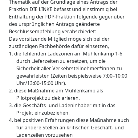
Thematik auf der Grundlage eines
Antrags der
Fraktion DIE LINKE
befasst und einstimmig
bei
Enthaltung der FDP-Fraktion
folgende
gegenü
ber
des ursprü
nglichen Antrags geä
nderte
Beschlussempf
ehlung verabschiedet:
Das vorsitzende Mitglied möge sich bei der
zuständigen Fachbehörde dafür einsetzen
,
1.
die fehlenden Ladezonen am Mühlenkamp 1-6
durch Lieferzeiten zu ersetzen, um die
Sicherheit aller Verkehrsteilnehmer*innen zu
gewährleisten (Zeiten beispielsweise
7:00–10:00
Uhr/13:00-15:00 Uhr).
2.
diese Maßnahme am Mühlenkamp als
Pilotprojekt zu deklarieren.
3.
die Geschäfts- und Ladeninhaber mit in das
Projekt einzubeziehen.
4.
bei positiven Erfahrungen diese Maßnahme auch
für andere Stellen an kritischen Geschäft- und
Ladenzeilen vorzusehen