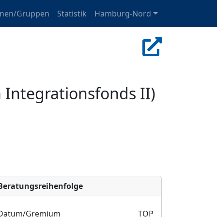
onen/Gruppen
Statistik
Hamburg-Nord
Integrationsfonds II)
Bera­tungs­reihen­folge
Datum/Gremium
TOP