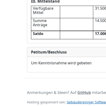
III. Mittelstand
Verfü
gbare
31.506
Mi
t
tel
Summe
14.500
Anträ
ge
Saldo
17.006
Petitum/Beschluss
Um Kenntnisnahme wird gebeten
Anmerkungen & Ideen? Auf
GitHub
mitarbe
Hosting gesponsert von:
Gebäudereiniger Softwar