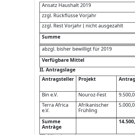
Ansatz Haushalt 2019
zzgl. Rü
ckflü
sse Vorjahr
zzgl. Rest Vorjahr ( nicht ausgezahlt
Summe
abzgl. bisher bewilligt fü
r 2019
Verfü
gbare Mittel
II. Antragslage
Antragsteller
Projekt
Antra
Bin e.V.
Nouroz-Fest
9.500,0
Terra Africa
Afrikanischer
5.000,0
e.V.
Frü
h
ling
Summe
14.500
Antr
ä
ge