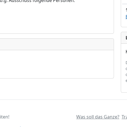
 o.g. Ausschuss folgende Personen:
iten!
Was soll das Ganze?
Tr