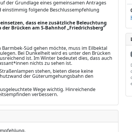
auf der Grundlage eines
gemeinsamen
Antrages
d einstimmig folgende Beschlussempfehlung
 einsetzen, dass eine zusätzliche Beleuchtung
 der Brücken am S-Bahnhof „Friedrichsberg”
h Barmbek-Süd gehen möchte, muss im Eilbektal
legen. Bei Dunkelheit wird es unter den Brücken
 ausreichend ist. Im Winter bedeutet dies, dass auch
ssant*innen nichts zu sehen ist.
Straßenlampen stehen, bieten diese keine
schutzwand der Güterumgehungsbahn den
ausgeleuchtete Wege wichtig. Hinreichende
e
itsempfinden verbessern.
empfehlung.