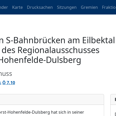
nder
Karte
Drucksachen
Sitzungen
Gremien
Frakti
n S-Bahnbrücken am Eilbektal
des Regionalausschusses
Hohenfelde-Dulsberg
huss
s
Ö 7.10
rst-Hohenfelde-Dulsberg
hat sich in seiner