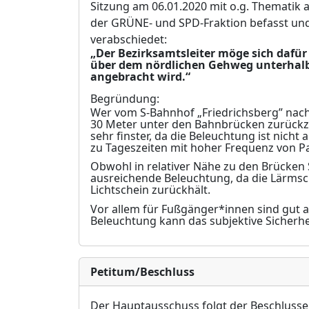
Sitzung am 06.01.2020
mit o.g. Thematik 
der GRÜ
NE- und SPD-Fraktion
befasst un
verabschiedet:
„
Der Bezirksamtsleiter möge sich dafür
über dem nördlichen Gehweg unterhalb
angebracht wird.
“
Begründung:
Wer vom S-Bahnhof „Friedrichsberg” nac
30 Meter unter den Bahnbrücken zurückzu
sehr finster, da die Beleuchtung ist nicht
zu Tageszeiten mit hoher Frequenz von Pa
Obwohl in relativer Nähe zu den Brücken 
ausreichende Beleuchtung, da die Lärm
Lichtschein zurückhält.
Vor allem für Fußgänger*innen sind gut 
Beleuchtung kann das subjektive Sicherh
Petitum/Beschluss
Der Hauptausschuss folgt der Beschluss