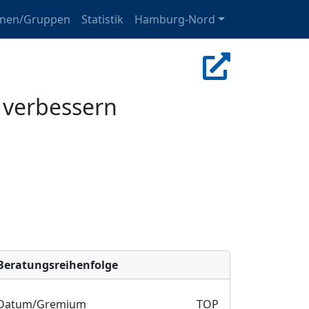
onen/Gruppen
Statistik
Hamburg-Nord
 verbessern
Bera­tungs­reihen­folge
Datum/Gremium
TOP