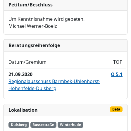
Petitum/Beschluss
Um Kenntnisnahme wird gebeten.
Michael Werner-Boelz
Bera­tungs­reihen­folge
Datum/Gremium
TOP
21.09.2020
Ö 5.1
Regionalausschuss Barmbek-Uhlenhorst-
Hohenfelde-Dulsberg
Lokalisation
Beta
Dulsberg
Bussestraße
Winterhude