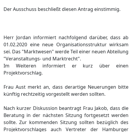
Der Ausschuss beschließ
t diesen Antrag
einstimmig.
Herr Jordan informiert nachfolgend darü
ber, dass ab
01.02.2020 eine neue Organisationsstruktur wirksam
sei. Das "Marktwesen" werde Teil einer neuen Abteilung
"Veranstaltungs- und Marktrecht".
Im Weiteren informiert er kurz ü
ber einen
Projek
tvorschlag.
Frau Aust merkt an, dass derartige Neuerungen bitte
kü
nftig rechtzeitig vorgestellt werden
sollten
.
Nach kurzer Diskussion beantragt Frau Jakob, dass die
Beratung in der nä
chsten Sitzung fortgesetzt werden
sollte. Zur kommenden Sitzung sollte
n bezü
glich des
Projektvorschlages auch Vertreter der Hamburger