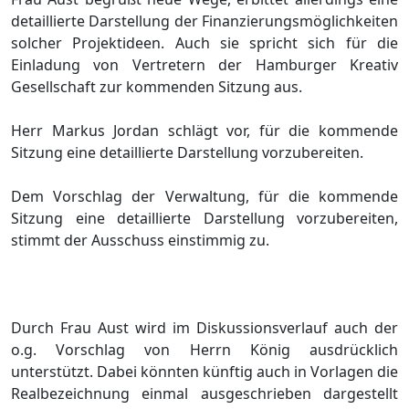
detaillierte Darstellung der Finanzierungsmö
glichkeiten
solcher Projektideen. Auch sie spricht sich fü
r die
Einladung von
Vertretern
der Hamburger Kreativ
Gesellschaft zur kommenden Sitzung aus.
Herr Markus Jordan schlä
gt vor, fü
r die kommende
Sitzung
eine detaillierte Darstellung vorzubereiten.
Dem Vorschlag der Verwaltung, fü
r die kommende
Sitzung eine detaillierte Darstellung vorzubereiten,
stimmt der Ausschuss einstimmig zu.
Durch Frau Aust wird im Diskussionsverlauf auch der
o.g. Vorschlag von Herrn Kö
nig ausdrü
cklich
unterstü
tzt. Dabei kö
nnten kü
nftig auch in Vorlagen die
Realbezeichnung einmal ausgeschrieben dargestellt