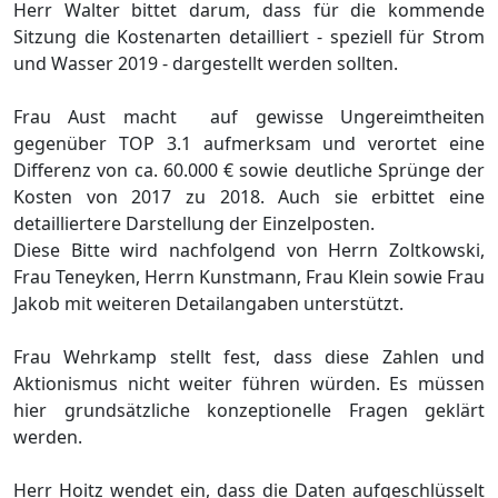
Herr Walter bittet
darum
, dass fü
r die kommende
Sitzung die Kostenarten detailliert - speziell fü
r Strom
und Wasser 2019 - dargestellt werden sollten.
Frau Aust macht
auf gewisse Ungereimtheiten
gegenü
ber TOP 3.1 aufmerksam und verortet eine
Differenz von ca. 60.000 €
sowie deutliche Sprü
nge der
Kosten von 2017 zu 2018. Auch sie erbittet eine
detailliertere Darstellung der Einzelposten.
Diese Bitte wird nachfolgend von Herrn Zoltkowski,
Frau Teneyken, H
errn Kunstmann, Frau Klein sowie Frau
Jakob mit weiteren Detailangaben unterstü
tzt.
Frau Wehrkamp stellt fest, dass diese Zahlen und
Aktionismus nicht weiter fü
hren
wü
rden
. Es mü
ssen
hier grundsä
tzliche konzeptionelle Fragen geklä
rt
werden.
Herr Hoitz wen
det ein, dass die Daten aufgeschlü
sselt