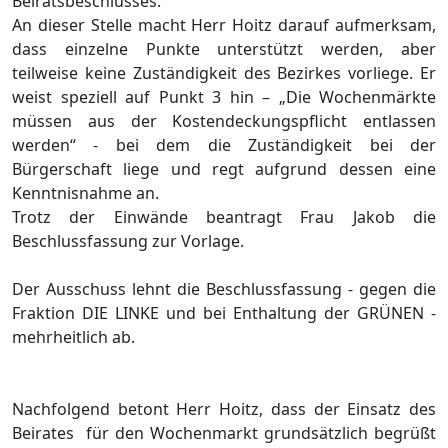
Beiratsbeschlusses.
An dieser Stelle macht Herr Hoitz darauf aufmerksam,
dass einzelne Punkte unterstü
tzt werden, aber
teilweise keine Zustä
ndigkeit des Bezirkes vorliege. Er
weist speziell auf Punkt 3 hin
–
„
Die Wochenmä
rkte
mü
ssen aus der Kostendeckungspflicht entlassen
werden“
-
bei dem die Zustä
ndigkeit bei der
Bü
rgerschaft li
ege und regt aufgrund dess
en eine
Kenntnisnahme an.
Trotz der Einwä
nde beantragt Frau Jakob die
Beschlussfassung zur Vorlage.
Der Ausschuss lehnt die Beschlussfassung
- gegen die
Fraktion DIE LINKE und bei Enthaltung der GRÜ
NEN -
mehrheitlich ab.
Nachfolgend betont Herr Hoitz, d
ass der Einsatz des
Beirates
fü
r den Wochenmarkt
grundsä
tzlich begrüß
t