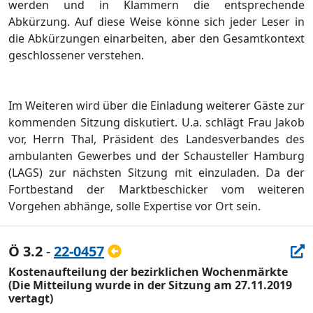
werden und in Klammern die entsprechende
Abkü
rzung. A
u
f diese Weise kö
nne sich jeder Leser in
die Abkü
rzungen einarbeiten, aber den Gesamtkontext
geschlossener verstehen.
Im Weiteren wird ü
ber die Einladung weiterer Gä
ste zur
kommenden Sitzung diskutiert. U.a. schlä
gt Frau Jakob
vor, Herrn Thal, Prä
sident d
es Landesverbandes des
ambulanten Gewerbes und der Schausteller Hamburg
(LAGS) zur nä
chsten Sitzung mit einzuladen. Da der
Fortbestand der Marktbeschicker vom weiteren
Vorgehen abhä
nge, solle Expertise vor Ort sein.
Ö 3.2
-
22-0457
Kostenaufteilung der bezirklichen Wochenmärkte
(Die Mitteilung wurde in der Sitzung am 27.11.2019
vertagt)