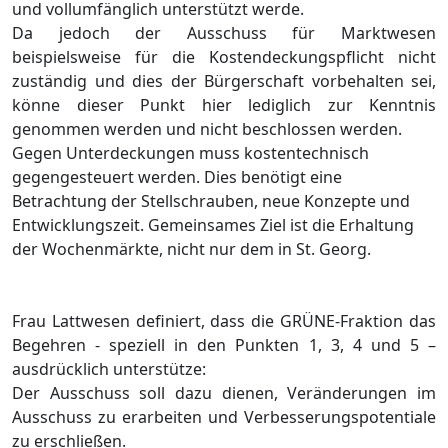
und vollumfä
nglich unterstü
tzt
werde.
Da jedoch der Ausschuss fü
r Marktwesen
beispielsweise fü
r die Kostendeckungspflicht nicht
zustä
ndig und dies der Bü
rgerschaft vorbehalten se
i,
kö
n
ne dieser Punkt hier lediglich zur Kenntnis
genommen werden und nicht beschlossen werden.
Gegen Unterdeckungen muss kostentechnisch
gegengesteuert werden. Dies benö
tigt eine
Betrachtung der Stellschrauben, neue Konzepte und
Entwicklungszeit. Gemeinsames Zi
el ist die Erhaltung
der Wochenmä
rkte, nicht nur dem in St. Georg.
Frau Lattwesen definiert, dass die GRÜ
NE-Fraktion das
Begehren - speziell in den Punkten 1, 3, 4 und 5
–
ausdrü
cklich
unterstü
tze:
D
er Ausschus
s soll dazu dienen, Verä
nderungen im
Ausschuss zu erarbeiten und Verbesserungspotentiale
zu erschließ
en.