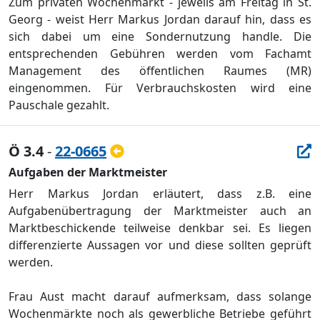
Zum privaten Wochenmarkt - jeweils am Freitag in St.
Georg -
weist Herr Markus Jordan darauf hin, dass es
sich dabei um eine Sondernutzung handle. Die
entsprechenden Gebü
hren werden vom Fachamt
Management des ö
ffentlichen Raumes (MR)
eingenommen. Fü
r Verbrauchskosten wird eine
Pauschale gezahlt.
Ö 3.4
-
22-0665
Aufgaben der Marktmeister
Herr M
a
rkus Jordan erlä
utert, dass z.B.
eine
Aufgabenü
bertragung der Marktmeister auch an
Marktbeschickende teilwei
se denkbar sei. Es liegen
diff
er
en
zierte Aussagen vor und diese sollten geprü
ft
werden.
Frau Aus
t macht darauf aufmerksam, dass solange
Wochenmä
rkte
noch
als gewerbliche Betriebe
gefü
hrt