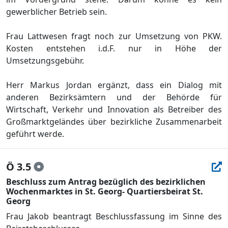
gewerblicher Betrieb sein.
Frau Lattwesen
fragt noch zur Umsetzung von PKW.
Kosten entstehen i.d.F. nur in Hö
he der
Umsetzungsgebü
hr.
Herr Markus Jordan ergä
nzt, dass ein Dialog mit
anderen Bezirksä
mtern und
der Behö
rde fü
r
Wirtschaft, Verkehr und Innovation
als Betreiber des
Groß
marktgelä
ndes
ü
ber bezirkliche Zusammenarbeit
gefü
hrt werde.
Ö 3.5
Beschluss zum Antrag bezüglich des bezirklichen
Wochenmarktes in St. Georg- Quartiersbeirat St.
Georg
Frau Jakob beantragt Beschlussfassung im Sinne des