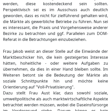
werden, diese
kostendeckend
sein
sollten.
Perspektiv
isch
sei es
im Ausschuss auch deutlich
geworden, dass es nich
t fü
r zielfü
hrend gehalten wird
,
die Mä
rkte als
gewerbliche Betriebe zu fü
hren.
Nun sei
es interessant
, die Praxis
und Vorgehensweise
anderer
Bezirke zu betrachten und ggf.
Paral
lelen zum
DOM-
Referat in die Betrachtungen einzubeziehen.
Frau Jakob weist
an dieser Stelle auf die
Einwä
nde der
Marktbeschicker hin, die kein gesteigertes Interesse
hä
tten,
hoheitliche
-
oder
weitere Aufgaben zu
ü
bernehmen, da dies in einer Hand bleiben soll
te.
Im
Weiteren betont sie die
Bedeutung der Mä
rkte als
soziale Schnittpunkte hin und mö
chte keine
Orientierung a
uf "
Voll-
Privatisierung".
Dazu stellt Frau Aust klar, dass sowohl soziale
,
umweltpolitische
als auch marktwirtschaftliche Aspekte
betrachtet werden mü
ssen, wobei die Daseinsfü
rsorge
im Vordergrund stehe.
Darum kö
nne es kein