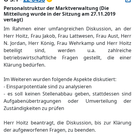
Personalstruktur der Marktverwaltung (Die
Mitteilung wurde in der Sitzung am 27.11.2019
vertagt)
Im Rahmen einer umfangreichen Diskussion, an der
Herr Hoitz, Frau Jakob, Frau Lattwesen, Frau Aust, Herr
N. Jordan, Herr Kö
nig, Frau Wehrkamp und Herr Hoitz
beteiligt sind, werden u.a. zahlreiche
betriebswirtschaftliche Fragen gestellt, die einer
Klä
rung bedü
rfen.
Im Weiteren
wurden
folgende Aspekte diskutiert:
- Einsparpot
entiale sind zu analysieren
- es soll keinen Stellenabbau geben, stattdessen sind
Aufgabenü
bertragungen oder Umverteilung der
Zustä
ndigkeiten zu prü
fen
Herr Hoitz
beantragt
, die Diskussion, bis zur Klä
rung
der aufgeworfenen Fragen, zu beenden.