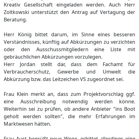
Kreativ Gesellschaft eingeladen werden. Auch Herr
Zoltkowski unterstü
tzt den Antrag auf Vertagung der
Beratung.
Herr Kö
nig bittet
darum
, im Sinne eines besseren
Verstä
ndnisses, kü
nftig auf Ab
kü
rzungen zu verzichten
oder den Ausschussmitgliedern eine Liste mit
gebrä
uchlichen Abkü
rzungen vorzulegen.
Herr Jordan stellt dar, dass dem Fachamt fü
r
Verbraucherschutz, Gewerbe und Umwelt die
Abkü
rzung bzw. das Leitzeichen
VS zugeordnet sei.
Frau Klein
merkt an, dass zum Projektvorschlag ggf.
eine
Ausschreibung
notwendig werden kö
nne.
Weiterhin sei zu prü
fen, ob andere Anbieter "ins Boot
geholt werden sollten", die mehr Erfahrungen im
Marktwesen hä
tten.
Frau Aust begrüß
t neue Wege, erbittet allerdings e
ine