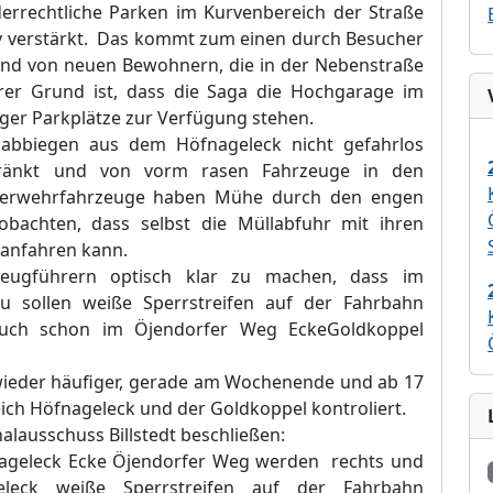
derrechtliche Parken im Kurvenbereich der Straße
v verstärkt. Das kommt zum einen durch Besucher
 und von neuen Bewohnern, die in der Nebenstraße
er Grund ist, dass die Saga die Hochgarage im
ger Parkplätze zur Verfügung stehen.
sabbiegen aus dem Höfnageleck nicht gefahrlos
chränkt und von vorm rasen Fahrzeuge in den
euerwehrfahrzeuge haben Mühe durch den engen
obachten, dass selbst die Müllabfuhr mit ihren
 anfahren kann.
zeugführern optisch klar zu machen, dass im
u sollen weiße Sperrstreifen auf der Fahrbahn
auch schon im Öjendorfer Weg EckeGoldkoppel
 wieder häufiger, gerade am Wochenende und ab 17
ch Höfnageleck und der Goldkoppel kontroliert.
lausschuss Billstedt beschließen:
nageleck Ecke Öjendorfer Weg werden rechts und
leck weiße Sperrstreifen auf der Fahrbahn