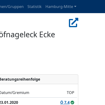
onen/Gruppen
Statistik
Hamburg-Mitte
Höfnageleck Ecke
Bera­tungs­reihen­folge
Datum/Gremium
TOP
23.01.2020
Ö 7.4