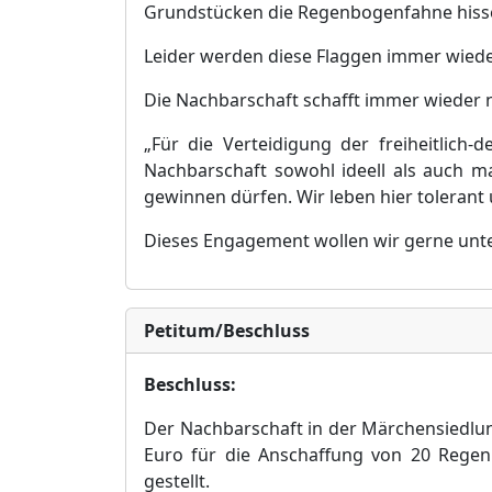
Grundstü
cken die Regenbogenfahne hiss
Leider werden diese Flaggen
immer wieder
Die Nachbarschaft schafft immer wieder 
„
Fü
r die Verteidigung der freiheitlich
Nachbarschaft sowohl ideell als auch ma
gewinnen dü
rfen. Wir leben hier tolerant
Dieses Engagement wollen wir gerne unt
Petitum/Beschluss
Beschluss:
Der Nachbarschaft in der Mä
rchensi
edlun
Euro fü
r die Anschaffung von 20 Regen
gestellt.