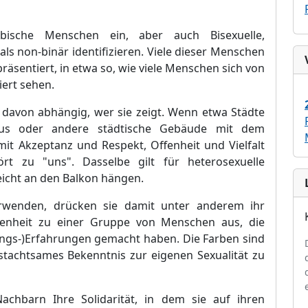
ische Menschen ein, aber auch Bisexuelle,
als non-binä
r identifizieren. Viele dieser Menschen
prä
sentiert, in etwa so, wie viele Menschen sich von
iert sehen.
h davon abhä
ngig, wer sie zeigt. Wenn etwa Stä
dte
aus oder and
ere stä
dtische Gebä
ude mit dem
it Akzeptanz und Respekt, Offenheit und Vielfalt
ö
rt zu "uns". Dasselbe gilt fü
r heterosexuelle
leicht an den Bal
k
on hä
ngen.
erwenden, drü
cken sie damit unter anderem ihr
enheit zu einer Gruppe von Menschen aus, die
rungs-)Erfahrungen gemacht haben. Die Farben
sind
stachtsames Bekenntnis zur eigenen
Sexualitä
t
zu
achbarn Ihre Solidaritä
t, in dem sie auf ihren