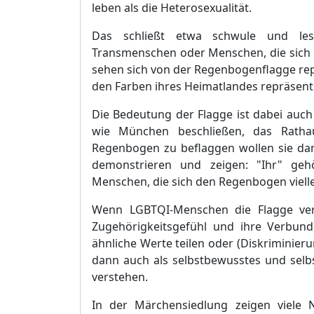
leben als die Heterosexualitä
t.
Das schließ
t etwa schwule und lesb
Transmenschen oder Menschen, die sich 
sehen sich von der
Regenbogenflagge
re
den Farben ihres Heimatlandes reprä
sent
Die Bedeutung der Flagge ist dabei auc
wie
Mü
nchen
beschließ
en, das Rath
Regenbogen zu beflaggen wollen sie dam
demonstrieren und zeigen: "Ihr" geh
Menschen, die sich den
Regenbogen
viel
Wenn
LGBTQI-Menschen
die Flagge v
Zugehö
rigkeitsgefü
hl und ihre Verbund
ä
hnliche Werte teilen oder (Diskriminie
dann auch als selbstbewusstes und selb
verstehen.
In der Mä
rchensiedlung zeigen viele N