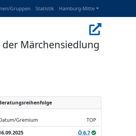
onen/Gruppen
Statistik
Hamburg-Mitte
n der Märchensiedlung
Bera­tungs­reihen­folge
Datum/Gremium
TOP
16.09.2025
Ö 6.7