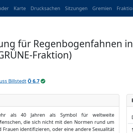
nder
Karte
Drucksachen
Sitzungen
Gremien
Frakti
tzung für Regenbogenfahnen i
 GRÜNE-Fraktion)
ss Billstedt
Ö 6.7
ehr als 40 Jahren als Symbol fü
r weltweite
Menschen, die sich nicht mit den Normen rund um
 Frauen identif
izieren, oder eine andere Sexualitä
t