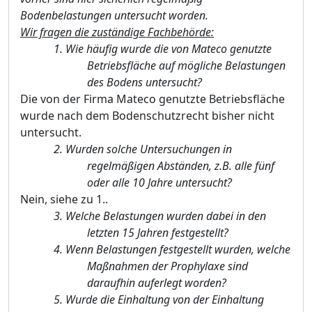
Bodenbelastungen untersucht worden.
Wir fragen die zustä
ndige Fachbehö
rde:
1.
Wie häufig wurde die von Mateco genutzte
Betriebsfläche auf mögliche Belastungen
des Bodens untersucht?
Die von der Firma Mateco genutzte Betriebsfläche
wurde nach dem Bodenschutzrecht bisher nicht
untersucht.
2.
Wurden solche Untersuchungen in
regelmäß
igen Abstä
nden, z.B. alle fü
nf
oder alle 10 Jahre untersucht?
Nein, siehe zu 1..
3.
Welche Belastungen wurden dabei in den
letzten 15 Jahren festgestellt?
4.
Wenn Belastungen festgestellt wurden, welche
Maß
nahmen der Prophylaxe sind
daraufhin auferlegt worden?
5.
Wurde die Einhaltung von der Einhaltung