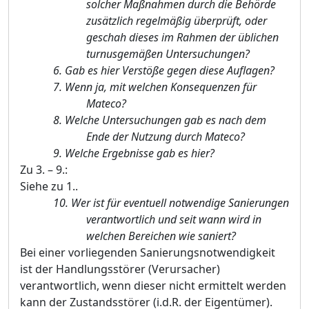
solcher Maß
nahmen durch die Behö
rde
zusä
tzlich regelmäß
ig ü
berprü
ft, oder
geschah dieses im Rahmen der ü
blichen
turnusgemäß
en Untersuchungen?
6.
Gab es hier Verstöß
e gegen diese Auflagen?
7.
Wenn ja, mit welchen Konsequenzen fü
r
Mateco?
8.
Welche Untersuchungen gab e
s nach dem
Ende der Nutzung durch Mateco?
9.
Welche Ergebnisse gab es hier?
Zu 3.
–
9.:
Siehe zu
1
..
10.
Wer ist fü
r eventuell notwendige Sanierungen
verantwortlich und seit wann wird in
welchen Bereichen wie saniert?
Bei einer vorliegenden Sanierungsno
twendigkeit
ist der Handlungsstö
rer (Verursacher)
verantwortlich, wenn dieser nicht ermittelt werden
kann der Zustandsstö
rer (i.d.R. der Eigentü
mer).