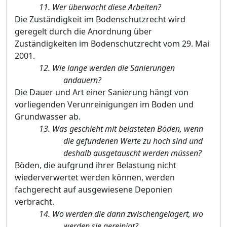
11.
Wer ü
berwacht diese Arbeiten?
Die Zustä
ndigkeit im Bodenschutzrecht wird
geregelt durch die Anordnun
g ü
ber
Zustä
ndigkeiten im Bodenschutzrecht vom 29. Mai
2001.
12.
Wie lange werden die Sanierungen
andauern?
Die Dauer und Art einer Sanierung hä
ngt von
vorliegenden Verunreinigungen im Boden und
Grundwasser ab.
13.
Was geschieht mit belasteten Bö
den, we
nn
die gefundenen Werte zu hoch sind und
deshalb ausgetauscht werden mü
ssen?
Bö
den, die aufgrund ihrer Belastung nicht
wiederverwertet werden kö
nnen, werden
fachgerecht auf ausgewiesene Deponien
verbracht.
14.
Wo werden die dann zwischengelagert, wo
werden sie gereinigt?