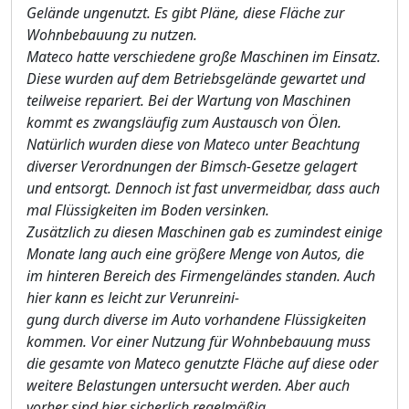
Gelä
nde ungenutzt. Es gibt Plä
ne, diese Flä
che zur
Wohnbebauung zu nutzen.
Mateco hatte verschiedene groß
e Maschinen im Einsatz.
Diese wurden auf dem Betriebsgelä
nde gewartet und
teilweise repariert. Bei der Wartung von Maschinen
kommt es zwangslä
ufig zum Austausch von Ö
len.
Natü
rlich wurden dies
e von Mateco unter Beachtung
diverser Verordnungen der Bimsch-Gesetze gelagert
und entsorgt. Dennoch ist fast unvermeidbar, dass auch
mal Flü
ssigkeiten im Boden versinken.
Zusä
tzlich zu diesen Maschinen gab es zumindest einige
Monate lang auch eine größ
er
e Menge von Autos, die
im hinteren Bereich des Firmengelä
ndes standen. Auch
hier kann es leicht zur Verunreini-
gung durch diverse im Auto vorhandene Flü
ssigkeiten
kommen. Vor einer Nutzung fü
r Wohnbebauung muss
die gesamte von Mateco genutzte Flä
che auf d
iese oder
weitere Belastungen untersucht werden. Aber auch
vorher sind hier sicherlich regelmäß
ig