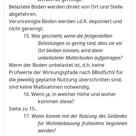
Belastete Bö
den werden direkt von Ort und Stelle
abgefahren.
Verunreinigte Bö
den werden i.d.R. deponiert und
nicht gereinigt.
15.
Was geschieht, wenn die festgestellten
Belastungen so gering
sind, dass sie vor
Ort bleiben kö
nnen, wird dann
unbelasteter Mutterboden aufgetragen?
Wenn der Boden unbelastet ist, d.h. keine
Prü
fwerte der Wirkungspfade nach BBodSchV fü
r
die jeweilig geplante Nutzung ü
berschritten sind,
sind keine Maß
nahmen notwendig.
16.
Wenn ja, in welcher Hö
he und woher
kommen diese?
Siehe zu
15
..
17.
Wann kö
nnte mit der Nutzung des Gelä
ndes
fü
r Wohnbebauung frü
hestens begonnen
werden?