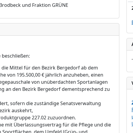
Brodbeck und Fraktion GRÜ
NE
 beschließ
en:
-
die Mittel fü
r den Bezirk Bergedorf ab dem
ö
he von 195.500,00
€
jä
hrlich anzuheben, einen
flegepauschale von unü
berdachten Sportanlagen
ung an den Bezirk Berged
orf dementsprechend zu
ert, sofern die zustä
ndige Senatsverwaltung
ezirk auskehrt,
 Produktgruppe 227.02 zuzuordnen.
ne mit Ü
berlassungsvertrag fü
r die Pflege und die
 Sportfl
ä
chen, dem Umfeld (Grü
n- und