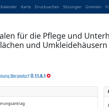
Kalender
Karte
Drucksachen
Sitzungen
Gremien
F
len für die Pflege und Unter
lächen und Umkleidehäusern
lung Bergedorf
Ö 11.8.1
erungsantrag