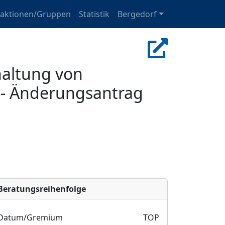
raktionen/Gruppen
Statistik
Bergedorf
haltung von
 - Änderungsantrag
Bera­tungs­reihen­folge
Datum/Gremium
TOP