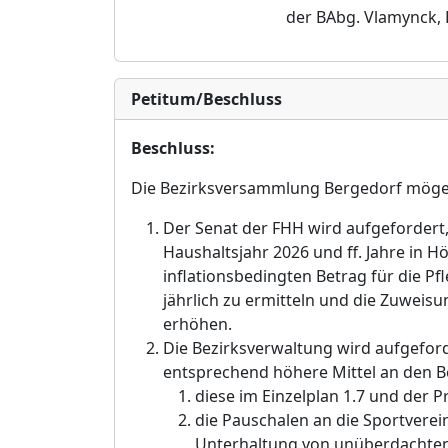
der BAbg.
Vlamynck, 
Petitum/Beschluss
Beschluss:
Die Bezirksversammlung Bergedorf m
ö
ge
Der Senat der FHH wird aufgefordert, 
Haushaltsjahr 2026 und ff. Jahre in H
inflationsbedingten Betrag fü
r die P
jä
hrlich zu ermitteln und die Zuweis
erh
ö
hen.
Die Bezirksverwaltung wird aufgeford
entsprechend h
ö
here Mittel an den B
diese im Einzelplan 1.7 und der
die Pauschalen an die Sportverei
Unterhaltung von unü
berdachten