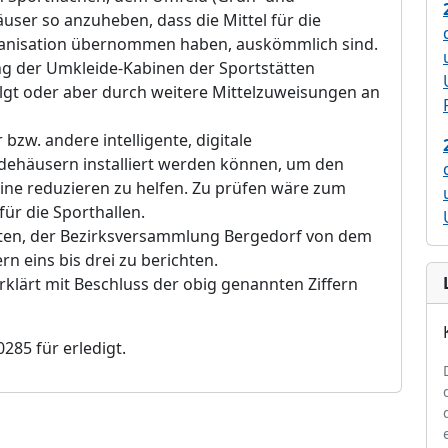
ä
user so anzuheben, dass die Mittel fü
r die
anisation ü
bernommen haben, ausk
ö
mmlich sind.
ung der Umkleide-Kabinen der Sportstä
tten
olgt oder aber durch weitere Mittelzuweisungen an
bzw. andere intelligente, digitale
idehä
usern installiert werden k
ö
nnen, um den
ne reduzieren zu helfen. Zu prü
fen wä
re zum
fü
r die Sporthallen.
eten, der Bezirksversammlung Bergedorf von dem
n eins bis drei zu berichten.
rklä
rt mit Beschluss der obig genannten Ziffern
0285 fü
r erledigt.