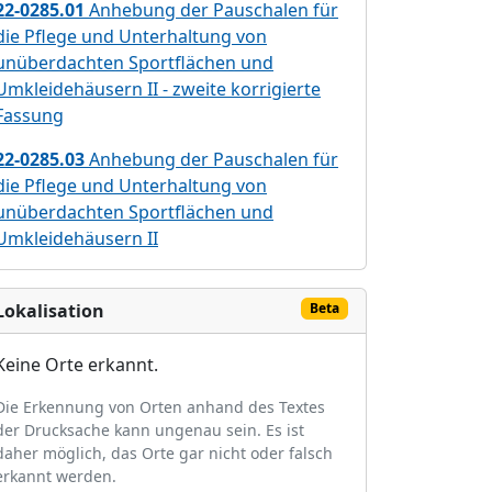
22-0285.01
Anhebung der Pauschalen für
die Pflege und Unterhaltung von
unüberdachten Sportflächen und
Umkleidehäusern II - zweite korrigierte
Fassung
22-0285.03
Anhebung der Pauschalen für
die Pflege und Unterhaltung von
unüberdachten Sportflächen und
Umkleidehäusern II
Lokalisation
Beta
Keine Orte erkannt.
Die Erkennung von Orten anhand des Textes
der Drucksache kann ungenau sein. Es ist
daher möglich, das Orte gar nicht oder falsch
erkannt werden.