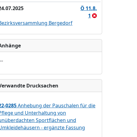
24.07.2025
Ö 11.8.
1
Bezirksversammlung Bergedorf
Anhänge
--
Verwandte Drucksachen
22-0285
Anhebung der Pauschalen für die
Pflege und Unterhaltung von
unüberdachten Sportflächen und
Umkleidehäusern - ergänzte Fassung