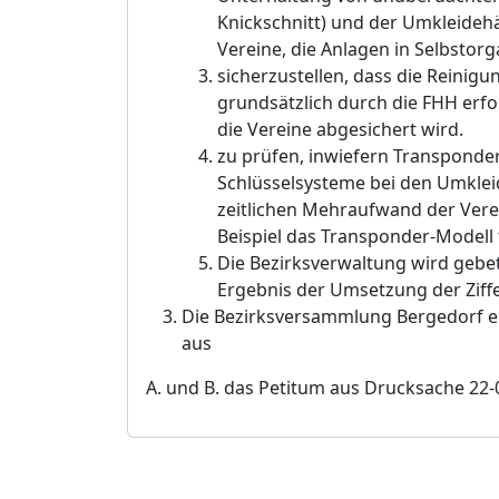
Knickschnitt) und der Umkleideh
Vereine, die Anlagen in Selbstor
g
sicherzustellen, dass die Reinig
grundsä
tzlich durch die FHH erf
die Vereine abgesichert wird.
zu prü
fen, inwiefe
rn Transponder 
Schlü
sselsysteme bei den Umkle
zeitlichen Mehraufwand der Verei
Beispiel das Transponder-Modell 
Die Bezirksverwaltung wird geb
Ergebnis der Umsetzung der Ziffer
Die Bezirksversammlung Bergedorf e
aus
A. und B. das Petitum aus
Drucksache 22-