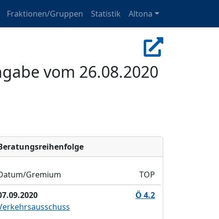
Fraktionen/Gruppen
Statistik
Altona
ingabe vom 26.08.2020
Bera­tungs­reihen­folge
Datum/Gremium
TOP
07.09.2020
Ö 4.2
Verkehrsausschuss