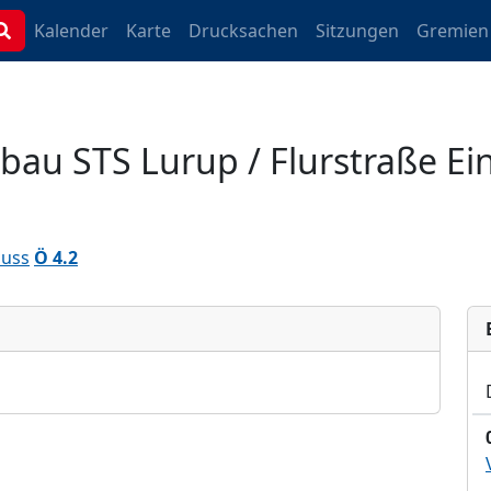
Kalender
Karte
Drucksachen
Sitzungen
Gremien
bau STS Lurup / Flurstraße E
huss
Ö 4.2