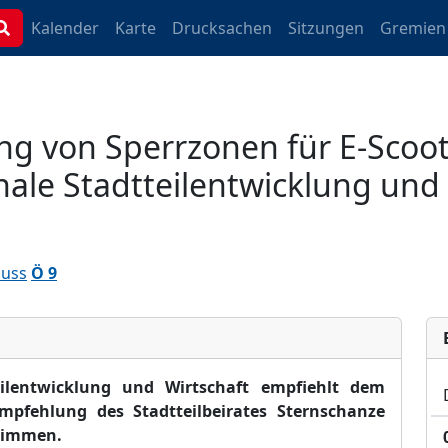
Kalender
Karte
Drucksachen
Sitzungen
Gremien
ung von Sperrzonen für E-Sco
nale Stadtteilentwicklung und
huss
Ö 9
eilentwicklung und Wirtschaft empfiehlt dem
mpfehlung des Stadtteilbeirates Sternschanze
timmen.