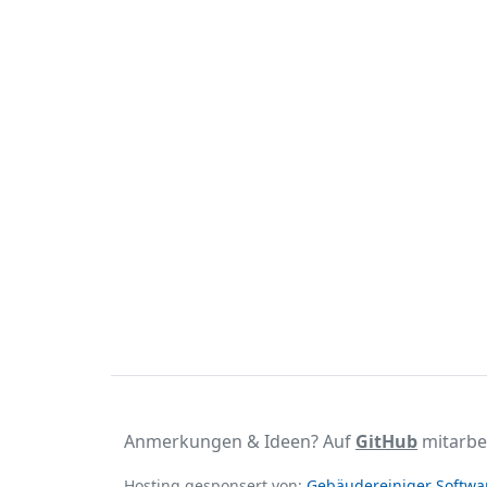
Anmerkungen & Ideen? Auf
GitHub
mitarbe
Hosting gesponsert von:
Gebäudereiniger Softwar