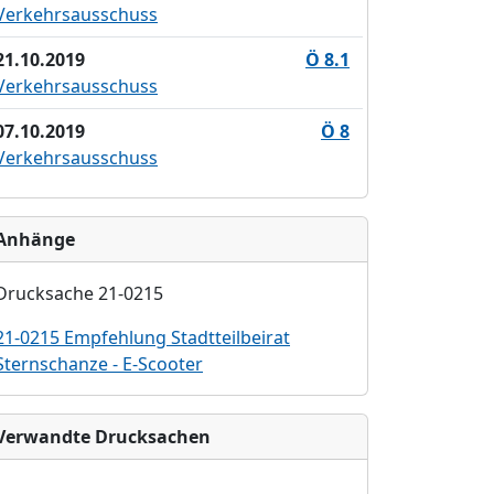
Verkehrsausschuss
21.10.2019
Ö 8.1
Verkehrsausschuss
07.10.2019
Ö 8
Verkehrsausschuss
Anhänge
Drucksache 21-0215
21-0215 Empfehlung Stadtteilbeirat
Sternschanze - E-Scooter
Verwandte Drucksachen