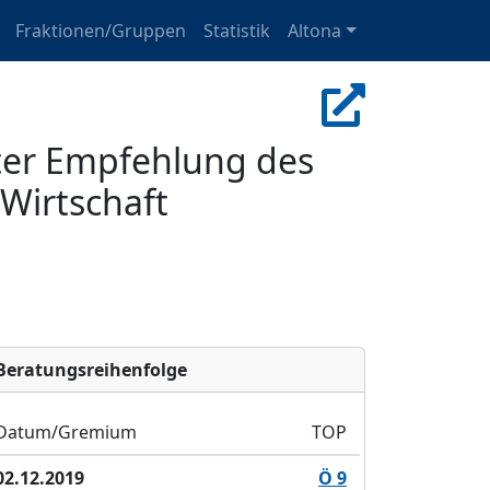
Fraktionen/Gruppen
Statistik
Altona
oter Empfehlung des
 Wirtschaft
Bera­tungs­reihen­folge
Datum/Gremium
TOP
02.12.2019
Ö 9