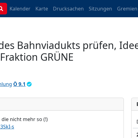
Kalender
Karte
Drucksachen
Sitzungen
Gremien
t des Bahnviadukts prüfen, Id
r Fraktion GRÜNE
mlung
Ö 9.1
 di
e nicht mehr so (!)
3SkI-s