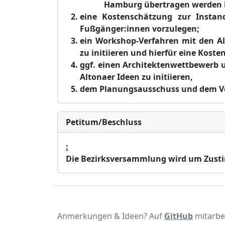
Hamburg übertragen werden
eine Kostenschätzung zu
r
Instand
F
ußgänger:innen vorzulegen;
ein Workshop-Verfahren mit den 
zu initiieren und hierfür ei
ne Koste
ggf. einen Architektenwettbewerb u
Altonaer Ideen zu initiieren,
dem Planungsausschuss und dem Ve
Petitum/Beschluss
:
Die Bezirksversammlung wird um Zus
Anmerkungen & Ideen? Auf
GitHub
mitarbe