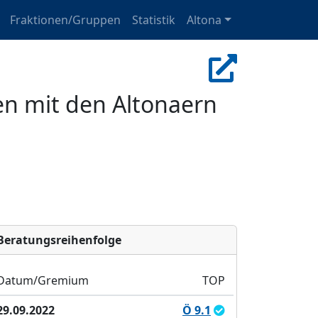
Fraktionen/Gruppen
Statistik
Altona
een mit den Altonaern
Bera­tungs­reihen­folge
Datum/Gremium
TOP
29.09.2022
Ö 9.1