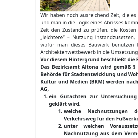
Wir haben noch ausreichen
d Zeit, die es
und man in die Logik eines Abrisses kom
Zeit den Zustand zu prüfen, die Kosten 
„leichtere“ – Nutzung instandzusetzen,
wofür ma
n dieses Bauwerk benutzen 
Architektenwettbewerb in die Umsetzung
Vor diesem Hintergrund beschließt die
Das Bezirksamt Altona wird gemäß § 
Behörde für Stadtentwicklung und Woh
Kultur und Medien (BKM) werden nach
AG,
ein Gutachten zur Untersuchung
geklärt wird
,
welche Nachnutzungen de
Verkehrsweg für den Fußverk
unter welchen Vorausset
Nachnutzung aus dem Vermö