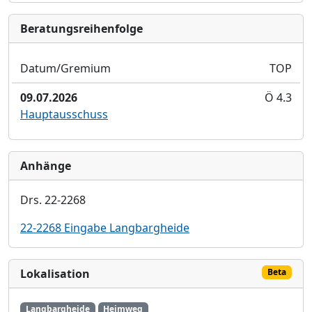
Bera­tungs­reihen­folge
Datum/Gremium
TOP
09.07.2026
Ö 4.3
Hauptausschuss
Anhänge
Drs. 22-2268
22-2268 Eingabe Langbargheide
Lokalisation
Beta
Langbargheide
Heimweg