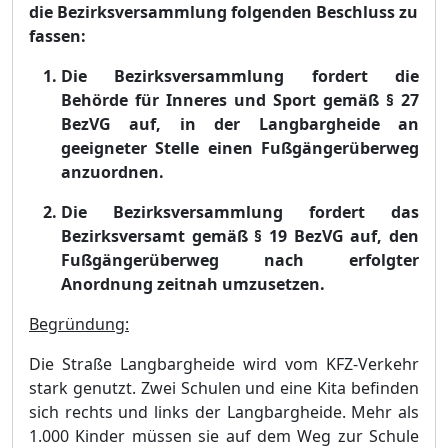
die Bezirksversammlung folgenden Beschluss zu
fassen:
Die Bezirksversammlung fordert die
Behö
rde fü
r Inneres und Sport gemäß
§
27
BezVG auf, in der Langbargheide an
geeigneter St
elle einen Fuß
gä
ngerü
berweg
anzuordnen.
Die Bezirksversammlung fordert das
Bezirksversamt gemäß
§
19 BezVG auf, den
Fuß
gä
ngerü
berweg nach erfolgter
Anordnung zeitnah umzusetzen.
Begrü
ndung:
Die Straß
e Langbargheide wird vom KFZ-Verkehr
stark genutzt. Zwei Schulen und eine Kita befinden
sich rechts und links der Langbargheide. Mehr als
1
.
000 Kinder mü
ssen sie auf dem Weg zur Schule