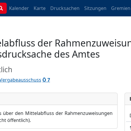
Kalender
Karte
Drucksachen
Sitzungen
Gremien
elabfluss der Rahmenzuweisun
gsdrucksache des Amtes
lich
 Vergabeausschuss
Ö 7
ss über den Mittelabfluss der Rahmenzuweisungen
icht öffentlich
).