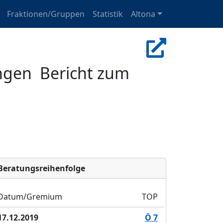
Fraktionen/Gruppen
Statistik
Altona
gen  Bericht zum
Bera­tungs­reihen­folge
Datum/Gremium
TOP
17.12.2019
Ö 7